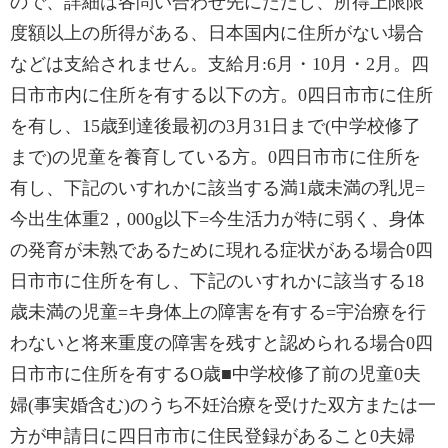
ので、詳細は各問い合わせ先にただし、所得上限限
度額以上の所得がある、日本国内に住所がない場合
などは支給されません。支給月:6月・10月・2月。四
日市市内に住所を有する以下の方。0四日市市に住所
を有し、15歳到達後最初の3月31日まで(中学校修了
まで)の児童を養育している方。0四日市市に住所を
有し、下記のいすれかに該当する満1歳未満の乳児=
今出生体重2，000g以下=今生活力が特に弱く、身体
の発育が未熟であるために現れる症状がある場合0四
日市市に住所を有し、下記のいすれかに該当する18
歳未満の児童=キ身体上の障害を有する=宇治療を行
わないと将来重度の障害を残すと認められる場合0四
日市市に住所を有するO歳■中学校修了前の児童0夫
婦(事実婚含む)のうち不妊治療を受けた双方または一
方が申請日に四日市市に住民登録があること0夫婦