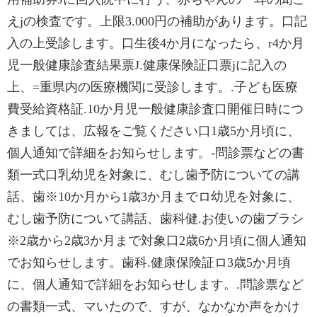
えjの検査です。上限3.000円の補助があります。口記
入の上受診します。口生後4か月になったら、r4か月
児一般健康診査結果票J.健康保険証口票jに記入の
上、=重県内の医療機関に受診します。.子ども医療
費受給資格証.10か月児一般健康診査口開催日時につ
きましては、広報をご覧ください口1歳5か月頃に、
個人通知で詳細をお知らせします。-問診票などの書
類一式口乳幼児を対象に、むし歯予防についての講
話、歯※10か月から1歳3か月までロ幼児を対象に、
むし歯予防について講話、歯科健.お使いの歯ブラシ
※2歳から2歳3か月まで対象口2歳6か月頃に個人通知
でお知らせします。歯科.健康保険証ロ3歳5か月頃
に、個人通知で詳細をお知らせします。.問診票など
の書類一式、マいたので、すが、なかなか声をかけ