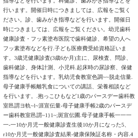
指導などを行います。科健診、歯みがき指導などを
行います。開催日時につきましては、広報をご覧く
ださい。診、歯みがき指導などを行います。開催日
時につきましては、広報をご覧ください。幼児歯科
健康診査・フッ素塗布医院で歯科健診、希望の人へ
フッ素塗布などを行.子ども医療費受給資格証いま
す。3歳児健康診査(3歳6か月)主に、尿検査、問診、
歯科健診、身体計測、小児科.起床時の尿診察、保健
指導などを行います。乳幼児食教室色調~~脱走信量.
母子健康手帳離乳食についての講話、栄養相談など
を行います。.抱っこひもなど1歳のパースデー歯科教
室邑謂ヨ軌~l~涯宣伝量-母子健康手帳2歳のパースデ
ー歯科教室邑謂~1}1~;斑宣伝圃.母子健康手帳一一一
一-一10か月児一般健康診査生後10か月になった5、
r10か月児一般健康診査結果-健康保険証名称・内容.4