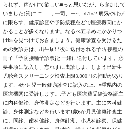
られず、声かけて欲しい■っと思いなが、ら参加して
いました(笑)ニニ.....，一司、ー~、d7Io/? 病気やけが
に限らす、健康診査や予防接種怠どで医療機関にか
かることが多くなります。なるべ五早めにかかりつ
け医を見つけておきましょう。健康診査を受けるた
めの受診券は、出生届出後に送付される予防'接種の
冊子「予防接種予診票jと一緒に送付しています。必
要事項に記入し、忘れすに曳診しま、しよう巳新生
児聴覚スクリーニング検査上限3.000円の補助があり
ます。4か月児一般健康診査に記入の上、=重県内の
医療機関に受診します。.子ども医療費受給資格証主
に内科健診、身体測定などを行います。主に内科健
診、身体測定などを行います1歳6か月児健康診査主
に、問診、歯科健診、身体計測、小児科診察、保健