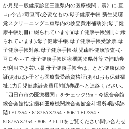
か月児一般健康診査三重県内の医療機関，震》に.直
ロp今'吉3苛亘可ζ必要なもの.母子健康手帳-新生児聴
覚スクリーニングニ重県内の検査費用補助券(母子健
康手帳別冊に綴られています)(母子健康手帳別冊に綴
られています).母子健康手帳.母子健康手帳受診票.母
子健康手帳対象.母子健康手帳-幼児歯科健康診査~ζ~
吾ロ今~~て.母子健康手帳医療機関※県外等で補助券
が利用でき芯い場.母子健康手帳合は、とど.健康保険
証(あれば)-子ども医療費受給資格証(あれlおも保健福
祉.1力月児健康診査費用補助券課へと連絡ください。
「四日市市の医療機関」をチェック!!m・今総合会館
総合会館指定歯科医療機関総合会館全斗場所4階5階5
階TEL/354・8187FAX/354・8061TEL/354・
8187FAX/354・8061P.10-11をご覧ください問い合わせ