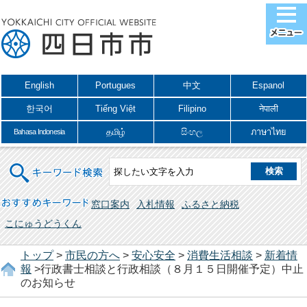
English
Portugues
中文
Espanol
한국어
Tiếng Việt
Filipino
नेपाली
தமிழ்
සිංහල
ภาษาไทย
Bahasa Indonesia
キーワード検索
おすすめキーワード
窓口案内
入札情報
ふるさと納税
こにゅうどうくん
トップ
>
市民の方へ
>
安心安全
>
消費生活相談
>
新着情
報
>行政書士相談と行政相談（８月１５日開催予定）中止
のお知らせ