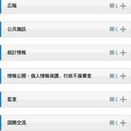
広報
開く
【正職員募集】令和９年４月採用予定 四日市市職員の募
集（9月実施）受験案内
8月 4日
公共施設
開く
令和08年07月16日 記者発表資料 令和9年度四日市市職
員採用試験の実施について
統計情報
開く
8月 3日
令和08年08月03日 記者発表資料 姉妹都市米国ロング
ビーチ市からの交換学生・教師（通称：トリオ）の帰国報
情報公開・個人情報保護、行政不服審査
開く
告について
8月 1日
【パブリックコメント】「四日市市部落差別をはじめとす
監査
開く
るあらゆる差別を無くすことを目指す条例 (改正中間案)」
について、ご意見を募集します
7月 31日
国際交流
開く
令和9年4月採用予定 四日市市職員採用試験（通年募集