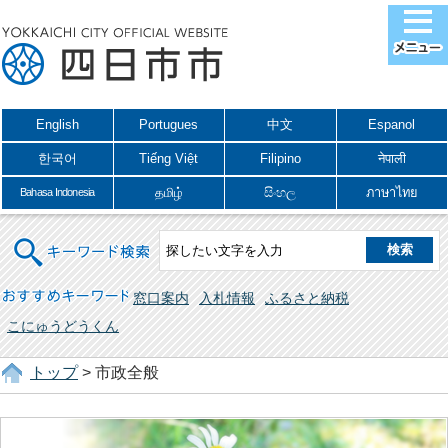
English
Portugues
中文
Espanol
한국어
Tiếng Việt
Filipino
नेपाली
தமிழ்
සිංහල
ภาษาไทย
Bahasa Indonesia
キーワード検索
おすすめキーワード
窓口案内
入札情報
ふるさと納税
こにゅうどうくん
トップ
> 市政全般