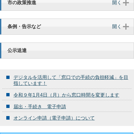
市の政策推進
開く
7月 27日
令和08年07月27日 記者発表資料 友好都市・姉妹都
市・四日市市の高校生による「地球環境塾」を開催します
条例・告示など
開く
（一部変更）
7月 27日
公示送達
令和08年07月27日 記者発表資料 食品衛生月間 街頭
啓発について
デジタルを活用して「窓口での手続の負担軽減」を目
指しています！
令和９年1月4日（月）から窓口時間を変更します
届出・手続き 電子申請
オンライン申請（電子申請）について