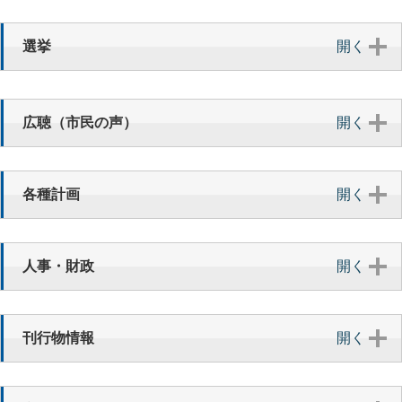
第2ターム）最終合格者について（7月31日発表分）
選挙
開く
7月 31日
令和9年4月採用予定 四日市市育児休業代替任期付職員採
用試験（給食調理員）最終合格者について（7月31日発表
分）
広聴（市民の声）
開く
7月 31日
令和９年４月採用予定 四日市市職員採用試験（土木、建
各種計画
開く
築、機械、保健師、保育教育職、学芸員、社会福祉士）
最終合格者について（７月３１日発表分）
7月 29日
人事・財政
開く
令和08年07月28日 記者発表資料 広島市及び長崎市へ
の平和への願いを込めた折り鶴の送付について
7月 28日
刊行物情報
開く
令和08年07月28日 記者発表資料 「企業版ふるさと納
税」によるご寄附の感謝状贈呈式のご案内