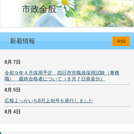
市政全般
新着情報
RSS
8月 7日
令和９年４月採用予定 四日市市職員採用試験（事務
職） 最終合格者について（８月７日発表分）
8月 5日
広報よっかいち8月上旬号を発行しました
8月 4日
（組回覧・ポスター）08月05日分
8月 4日