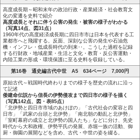
高度成長期～昭和末年の政治行政・産業経済・社会教育文
化の変遷を史料で紹介
高度成長とそれに伴う公害の発生・被害の様子がわかる
（写真14点、図31点）
1960年代の高度経済成長期に四日市市は日本を代表する工
業都市へと飛躍する。反面、深刻な公害の発生や石油危
機・インフレ・低成長時代の到来‥。こうした過程を記録
する行財政・地域産業・生活と文化・教育・反公害運動・
内陸工業の形成・環境保護に至る史料を収録している。
第16巻 通史編古代中世 A5 634ページ 7,000円
原始古代～戦国時代終わりまでの様子を歴史の流れに沿っ
て記述
倭建命伝説から信長の伊勢侵攻まで四日市の様子を描く
（写真142点、図・表85点）
「北伊勢と四日市市域のあけぼの」「古代社会の変容と四
日市」「武家の台頭と北伊勢」「南北朝の動乱と北伊勢」
「室町幕府の成立と北伊勢の国人たち」などに分け、先史
時代から大和政権、伊勢平氏の発展、赤堀一族の活動、御
厨・御園の展開などを含め、古代・中世の姿を綴る。