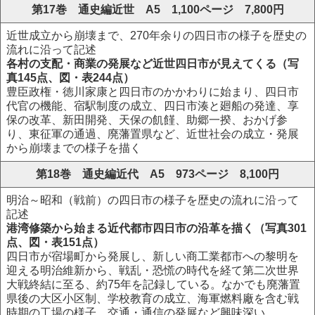
第17巻 通史編近世 A5 1,100ページ 7,800円
近世成立から崩壊まで、270年余りの四日市の様子を歴史の
流れに沿って記述
各村の支配・商業の発展など近世四日市が見えてくる（写
真145点、図・表244点）
豊臣政権・徳川家康と四日市のかかわりに始まり、四日市
代官の機能、宿駅制度の成立、四日市湊と廻船の発達、享
保の改革、新田開発、天保の飢饉、助郷一揆、おかげ参
り、東征軍の通過、廃藩置県など、近世社会の成立・発展
から崩壊までの様子を描く
第18巻 通史編近代 A5 973ページ 8,100円
明治～昭和（戦前）の四日市の様子を歴史の流れに沿って
記述
港湾修築から始まる近代都市四日市の沿革を描く（写真301
点、図・表151点）
四日市が宿場町から発展し、新しい商工業都市への黎明を
迎える明治維新から、戦乱・恐慌の時代を経て第二次世界
大戦終結に至る、約75年を記録している。なかでも廃藩置
県後の大区小区制、学校教育の成立、海軍燃料廠を含む戦
時期の工場の様子、交通・通信の発展など興味深い。