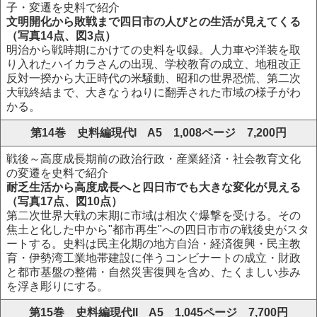
子・変遷を史料で紹介
文明開化から敗戦まで四日市の人びとの生活が見えてくる
（写真14点、図3点）
明治から戦時期にかけての史料を収録。人力車や洋装を取
り入れたハイカラさんの出現、学校教育の成立、地租改正
反対一揆から大正時代の米騒動、昭和の世界恐慌、第二次
大戦終結まで、大きなうねりに翻弄された市域の様子がわ
かる。
第14巻 史料編現代I A5 1,008ページ 7,200円
戦後～高度成長期前の政治行政・産業経済・社会教育文化
の変遷を史料で紹介
耐乏生活から高度成長へと四日市でも大きな変化が見える
（写真17点、図10点）
第二次世界大戦の末期に市域は相次ぐ爆撃を受ける。その
焦土と化した中から"都市再生"への四日市市の戦後史がスタ
ートする。史料は民主化期の地方自治・経済復興・民主教
育・伊勢湾工業地帯建設に伴うコンビナートの成立・財政
と都市基盤の整備・自然災害復興を含め、たくましい歩み
を浮き彫りにする。
第15巻 史料編現代II A5 1,045ページ 7,700円