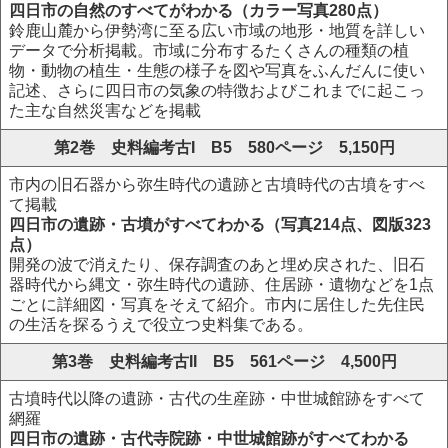
四日市の自然のすべてがわかる（カラー写真280点）
鈴鹿山麓から伊勢湾に至る広い市域の地形・地質を詳しい
データで分析掲載。市域に分布するたくさんの種類の植
物・動物の植生・生態の様子を図や写真をふんだんに使い
記述、さらに四日市の気象の特徴およびこれまでに起こっ
た主な自然災害などを掲載
第2巻 史料編考古I B5 580ページ 5,150円
市内の旧石器から弥生時代の遺跡と古墳時代の古墳をすべ
て掲載
四日市の遺跡・古墳がすべてわかる（写真214点、図版323
点）
開発の波で消えたり、保存調査のあと埋め戻された、旧石
器時代から縄文・弥生時代の遺跡、住居跡・遺物などを1点
ごとに詳細図・写真をそえて紹介。市内に居住した先住民
の生活を探るうえで役立つ史料集である。
第3巻 史料編考古II B5 561ページ 4,500円
古墳時代以降の遺跡・古代の生産跡・中世城館跡をすべて
網羅
四日市の遺跡・古代寺院跡・中世城館跡がすべてわかる