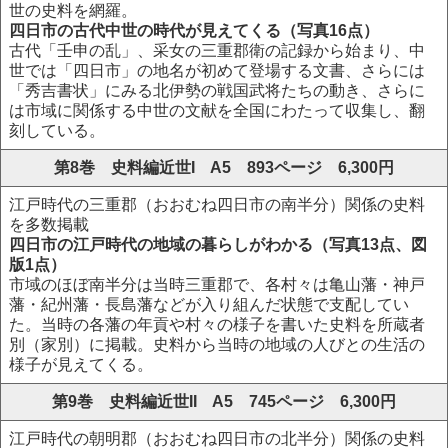
世の史料を網羅。
四日市の古代中世の時代が見えてくる（写真16点）
古代「壬申の乱」、采女の三重郡衛の記録から始まり、中
世では「四日市」の地名が初めて登場する文書、さらには
「秀吉書状」にみる北伊勢の戦国武将たちの動き、さらに
は市域に関係する中世の文献を全国にわたって収集し、翻
刻している。
第8巻 史料編近世I A5 893ページ 6,300円
江戸時代の三重郡（おおむね四日市の南半分）関係の史料
を多数掲載
四日市の江戸時代の地域の暮らしがわかる（写真13点、図
版1点）
市域のほぼ南半分は当時三重郡で、各村々は亀山藩・神戸
藩・紀州藩・長島藩などが入り組んだ状態で支配してい
た。当時の各藩の年貢や村々の様子を書いた史料を所蔵者
別（家別）に掲載。史料から当時の地域の人びとの生活の
様子が見えてくる。
第9巻 史料編近世II A5 745ページ 6,300円
江戸時代の朝明郡（おおむね四日市の北半分）関係の史料