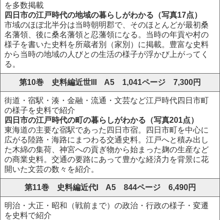
を多数掲載
四日市の江戸時代の地域の暮らしがわかる（写真17点）
市域のほぼ北半分は当時朝明郡で、そのほとんどが最初桑
名藩領、後に桑名藩領と忍藩領になる。当時の年貢や村の
様子を書いた史料を所蔵者別（家別）に掲載。豊富な史料
から当時の地域の人びとの生活の様子が浮かび上がってく
る。
第10巻 史料編近世III A5 1,041ページ 7,300円
街道・宿駅・湊・金融・流通・文芸など江戸時代四日市町
の様子を史料で紹介
四日市の江戸時代の町の暮らしがわかる（写真201点）
東海道の主要な宿駅であった四日市宿。四日市町を中心に
広がる陸路・海路にまつわる交通史料。江戸へと積み出し
た木綿の集荷、神宮への貢ぎ物から始まった麹の生産など
の商業史料。交通の要路にあって豊かな経済力を背景に花
開いた文芸の数々を紹介。
第11巻 史料編近代I A5 844ページ 6,490円
明治・大正・昭和（戦前まで）の政治・行政の様子・変遷
を史料で紹介