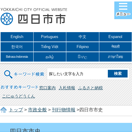
English
Portugues
中文
Espanol
한국어
Tiếng Việt
Filipino
नेपाली
தமிழ்
සිංහල
ภาษาไทย
Bahasa Indonesia
キーワード検索
おすすめキーワード
窓口案内
入札情報
ふるさと納税
こにゅうどうくん
トップ
>
市政全般
>
刊行物情報
>四日市市史
四日市市史