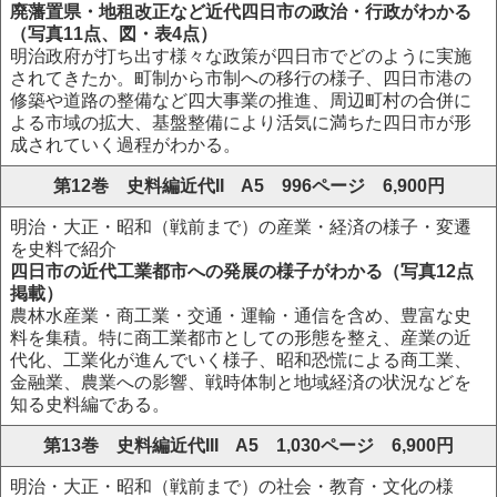
廃藩置県・地租改正など近代四日市の政治・行政がわかる
（写真11点、図・表4点）
明治政府が打ち出す様々な政策が四日市でどのように実施
されてきたか。町制から市制への移行の様子、四日市港の
修築や道路の整備など四大事業の推進、周辺町村の合併に
よる市域の拡大、基盤整備により活気に満ちた四日市が形
成されていく過程がわかる。
第12巻 史料編近代II A5 996ページ 6,900円
明治・大正・昭和（戦前まで）の産業・経済の様子・変遷
を史料で紹介
四日市の近代工業都市への発展の様子がわかる（写真12点
掲載）
農林水産業・商工業・交通・運輸・通信を含め、豊富な史
料を集積。特に商工業都市としての形態を整え、産業の近
代化、工業化が進んでいく様子、昭和恐慌による商工業、
金融業、農業への影響、戦時体制と地域経済の状況などを
知る史料編である。
第13巻 史料編近代III A5 1,030ページ 6,900円
明治・大正・昭和（戦前まで）の社会・教育・文化の様