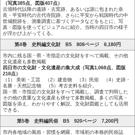
（写真385点、図版407点）
古墳時代以降の遺跡・古窯跡、あるいは謎に包まれた奈
良・平安時代の古代寺院跡、さらに平安から戦国時代の中
世城館跡を、測量調査に基づくデータなどをもとに、写
真・図版を使ってビジュアルに紹介。当時の四日市の様子
が浮かび上がってくる。
第4巻 史料編文化財 B5 808ページ 6,180円
市内に残る国・県・市指定の文化財をすべて掲載、その他
文化遺産も多数掲載
四日市の文化財・文化遺産の集大成（写真1,068点、図版
218点）
（1） 美術・工芸 （2）建造物 （3）民俗 （4）史跡・
名勝・天然記念物 （5）考古史料を紹介。
国・県・市指定の文化財をすべて掲載し、調査で判明した
その他の貴重な文化遺産も併せて多数掲載。多くの写真・
図版を添え、わかりやすく解説。文化財図鑑としても活用
できる。
第5巻 史料編民俗 B5 920ページ 7,200円
市内各地域の風俗・習慣を網羅、市域初の本格的民俗誌