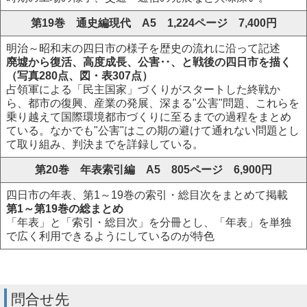
第19巻 通史編現代 A5 1,224ページ 7,400円
明治～昭和末の四日市の様子を歴史の流れに沿って記述
廃墟から復活、高度成長、公害‥、と戦後の四日市を描く
（写真280点、図・表307点）
占領軍による「民主国家」づくりがスタートした終戦か
ら、都市の復興、産業の発展、深まる"公害"問題、これらを
乗り越えて国際環境都市づくりに至るまでの過程をまとめ
ている。なかでも"公害"はこの期の避けて通れない問題とし
て取り組み、判決までを詳録している。
第20巻 年表索引編 A5 805ページ 6,900円
四日市の年表、第1～19巻の索引・総目次をまとめて掲載
第1～第19巻の総まとめ
「年表」と「索引・総目次」を分冊とし、「年表」を単独
で広く利用できるようにしているのが特色
問合せ先