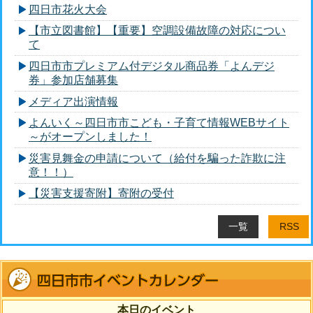
四日市花火大会
【市立図書館】【重要】空調設備故障の対応につい
て
四日市市プレミアム付デジタル商品券「よんデジ
券」参加店舗募集
メディア出演情報
よんいく～四日市市こども・子育て情報WEBサイト
～がオープンしました！
災害見舞金の申請について（給付を騙った詐欺に注
意！！）
【災害支援寄附】寄附の受付
一覧
RSS
本日のイベント