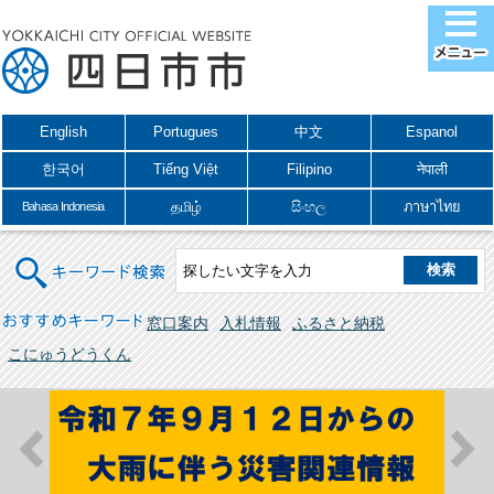
English
Portugues
中文
Espanol
한국어
Tiếng Việt
Filipino
नेपाली
தமிழ்
සිංහල
ภาษาไทย
Bahasa Indonesia
キーワード検索
おすすめキーワード
窓口案内
入札情報
ふるさと納税
こにゅうどうくん