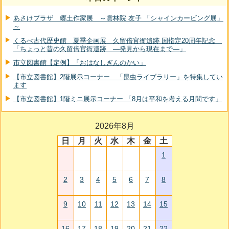
あさけプラザ 郷土作家展 ～雲林院 友子 「シャインカービング展」
～
くるべ古代歴史館 夏季企画展 久留倍官衙遺跡 国指定20周年記念
「ちょっと昔の久留倍官衙遺跡 ―発見から現在まで―」
市立図書館【定例】「おはなしぎんのかい」
【市立図書館】2階展示コーナー 「昆虫ライブラリー」を特集してい
ます
【市立図書館】1階ミニ展示コーナー 「8月は平和を考える月間です」
2026年8月
日
月
火
水
木
金
土
1
2
3
4
5
6
7
8
9
10
11
12
13
14
15
16
17
18
19
20
21
22