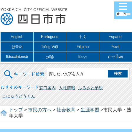
English
Portugues
中文
Espanol
한국어
Tiếng Việt
Filipino
नेपाली
தமிழ்
සිංහල
ภาษาไทย
Bahasa Indonesia
キーワード検索
おすすめキーワード
窓口案内
入札情報
ふるさと納税
こにゅうどうくん
トップ
>
市民の方へ
>
社会教育
>
生涯学習
>市民大学・熟
年大学