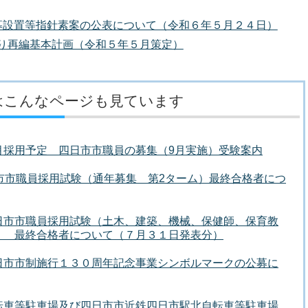
公募設置等指針素案の公表について（令和６年５月２４日）
り再編基本計画（令和５年５月策定）
はこんなページも見ています
月採用予定 四日市市職員の募集（9月実施）受験案内
市市職員採用試験（通年募集 第2ターム）最終合格者につ
日市市職員採用試験（土木、建築、機械、保健師、保育教
） 最終合格者について（７月３１日発表分）
日市市制施行１３０周年記念事業シンボルマークの公募に
転車等駐車場及び四日市市近鉄四日市駅北自転車等駐車場