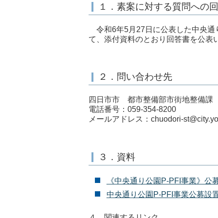
１．素案に対する質問への
令和6年5月27日に公表した中央通り
て、添付資料のとおり回答書を公表
２．問い合わせ先
四日市市 都市整備部市街地整備課
電話番号：059-354-8200
メールアドレス：chuodori-st@city.yokk
３．資料
《中央通り公園P-PFI事業》公
中央通り公園P-PFI事業公募設置
４．関連するリンク