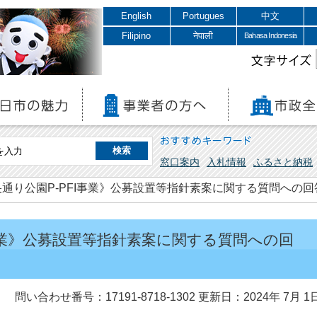
English
Portugues
中文
Filipino
नेपाली
Bahasa Indonesia
文字サイズ
おすすめキーワード
窓口案内
入札情報
ふるさと納税
央通り公園P-PFI事業》公募設置等指針素案に関する質問への
I事業》公募設置等指針素案に関する質問への回
問い合わせ番号：17191-8718-1302
更新日：2024年 7月 1