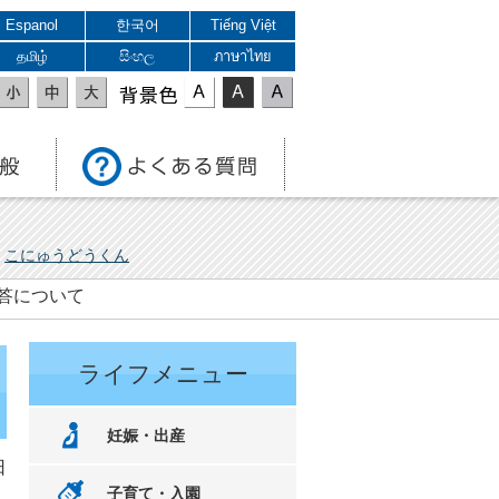
Espanol
한국어
Tiếng Việt
தமிழ்
සිංහල
ภาษาไทย
表示色
こにゅうどうくん
回答について
ライフメニュー
妊娠・出産
日
子育て・入園