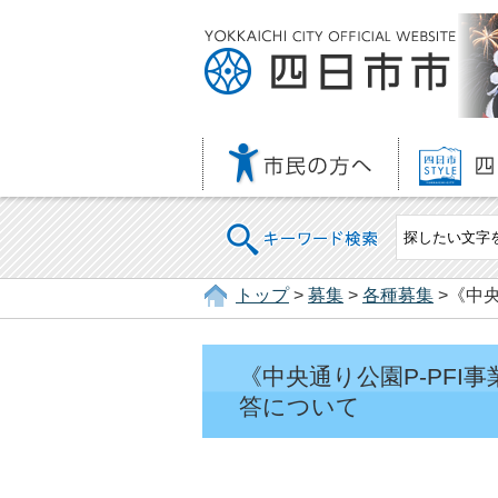
キーワード検索
トップ
>
募集
>
各種募集
>《中
《中央通り公園P-PF
答について