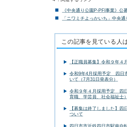
《中央通り公園P-PFI事業》
「ニワミチよっかいち」中央通
この記事を見ている人
【正職員募集】令和９年４
令和9年4月採用予定 四日
いて（7月31日発表分）
令和９年４月採用予定 四
育職、学芸員、社会福祉士
【募集は終了しました】四
ついて
四日市市近鉄四日市駅南自