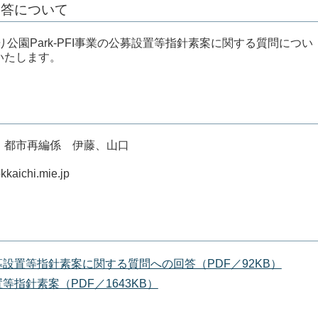
回答について
公園Park-PFI事業の公募設置等指針素案に関する質問につい
いたします。
 都市再編係 伊藤、山口
aichi.mie.jp
募設置等指針素案に関する質問への回答（PDF／92KB）
等指針素案（PDF／1643KB）