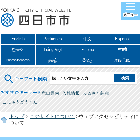
English
Portugues
中文
Espanol
한국어
Tiếng Việt
Filipino
नेपाली
தமிழ்
සිංහල
ภาษาไทย
Bahasa Indonesia
キーワード検索
おすすめキーワード
窓口案内
入札情報
ふるさと納税
こにゅうどうくん
トップ
>
このサイトについて
>ウェブアクセシビリティに
ついて