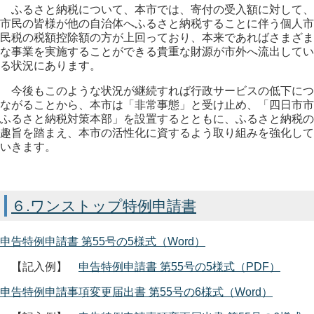
ふるさと納税について、本市では、
寄付の受入額に対して、
市民の皆様が他の自治体へふるさと納税することに伴う個人市
民税の税額控除額の方が
上回っており、本来であればさまざま
な事業を実施することができる貴重な財源が市外へ流出してい
る状況にあります。
今後もこのような状況が継続すれば行政サービスの低下につ
ながることから、本市は「非常事態」と受け止め、「四日市市
ふるさと納税対策本部」を設置するとともに、ふるさと納税の
趣旨を踏まえ、本市の活性化に資するよう取り組みを強化して
いきます。
６.ワンストップ特例申請書
申告特例申請書 第55号の5様式（Word）
【記入例】
申告特例申請書 第55号の5様式（PDF）
申告特例申請事項変更届出書 第55号の6様式（Word）