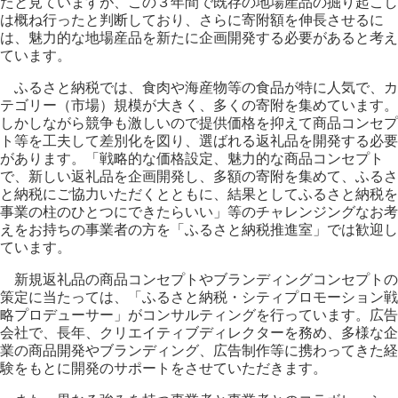
たと見ていますが、この３年間で既存の地場産品の掘り起こし
は概ね行ったと判断しており、さらに寄附額を伸長させるに
は、魅力的な地場産品を新たに企画開発する必要があると考え
ています。
ふるさと納税では、食肉や海産物等の食品が特に人気で、カ
テゴリー（市場）規模が大きく、多くの寄附を集めています。
しかしながら競争も激しいので提供価格を抑えて商品コンセプ
ト等を工夫して差別化を図り、選ばれる返礼品を開発する必要
があります。「戦略的な価格設定、魅力的な商品コンセプト
で、新しい返礼品を企画開発し、多額の寄附を集めて、ふるさ
と納税にご協力いただくとともに、結果としてふるさと納税を
事業の柱のひとつにできたらいい」等のチャレンジングなお考
えをお持ちの事業者の方を「ふるさと納税推進室」では歓迎し
ています。
新規返礼品の商品コンセプトやブランディングコンセプトの
策定に当たっては、「ふるさと納税・シティプロモーション戦
略プロデューサー」がコンサルティングを行っています。広告
会社で、長年、クリエイティブディレクターを務め、多様な企
業の商品開発やブランディング、広告制作等に携わってきた経
験をもとに開発のサポートをさせていただきます。