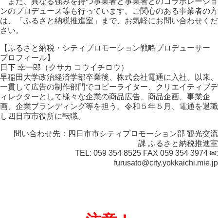
また、異なる強みを持つ事業者と事業者とのコラボレーショ
ンのプロデュース等も行っています。ご関心のある事業者の方
は、「ふるさと納税推進室」まで、お気軽にお問い合わせくだ
さい。
【ふるさと納税・シティプロモーション戦略プロデューサー
プロフィール】
日下 幸一郎（クサカ コウイチロウ）
早稲田大学政治経済学部卒業後、株式会社電通に入社。以来、
一貫して広告の制作部門でコピーライター、クリエイティブデ
ィレクターとして様々な企業の商品広告、商品企画、事業企
画、企業ブランディング等を担う。令和５年５月、電通を退職
し四日市市役所に転職。
問い合わせ先：四日市市シティプロモーション部 観光交流
課 ふるさと納税推進室
TEL: 059 354 8525 FAX 059 354 3974 ✉:
furusato@city.yokkaichi.mie.jp