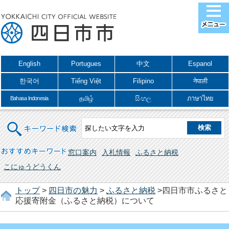
English
Portugues
中文
Espanol
한국어
Tiếng Việt
Filipino
नेपाली
தமிழ்
සිංහල
ภาษาไทย
Bahasa Indonesia
キーワード検索
おすすめキーワード
窓口案内
入札情報
ふるさと納税
こにゅうどうくん
トップ
>
四日市の魅力
>
ふるさと納税
>四日市市ふるさと
応援寄附金（ふるさと納税）について