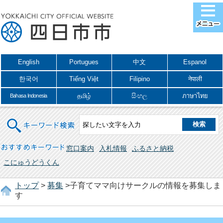
English
Portugues
中文
Espanol
한국어
Tiếng Việt
Filipino
नेपाली
தமிழ்
සිංහල
ภาษาไทย
Bahasa Indonesia
キーワード検索
おすすめキーワード
窓口案内
入札情報
ふるさと納税
こにゅうどうくん
トップ
>
募集
>子育てママ向けサークルの情報を募集しま
す