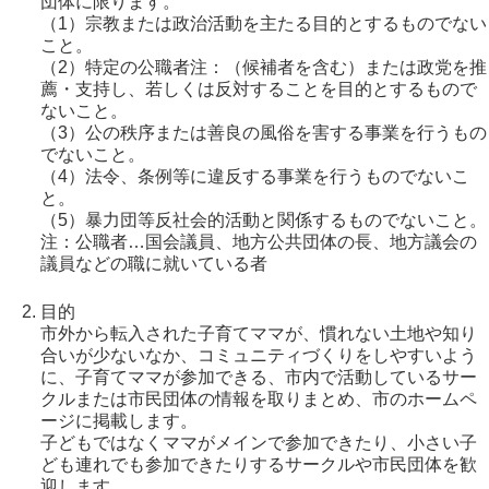
団体に限ります。
（1）宗教または政治活動を主たる目的とするものでない
こと。
（2）特定の公職者注：（候補者を含む）または政党を推
薦・支持し、若しくは反対することを目的とするもので
ないこと。
（3）公の秩序または善良の風俗を害する事業を行うもの
でないこと。
（4）法令、条例等に違反する事業を行うものでないこ
と。
（5）暴力団等反社会的活動と関係するものでないこと。
注：公職者…国会議員、地方公共団体の長、地方議会の
議員などの職に就いている者
目的
市外から転入された子育てママが、慣れない土地や知り
合いが少ないなか、コミュニティづくりをしやすいよう
に、子育てママが参加できる、市内で活動しているサー
クルまたは市民団体の情報を取りまとめ、市のホームペ
ージに掲載します。
子どもではなくママがメインで参加できたり、小さい子
ども連れでも参加できたりするサークルや市民団体を歓
迎します。