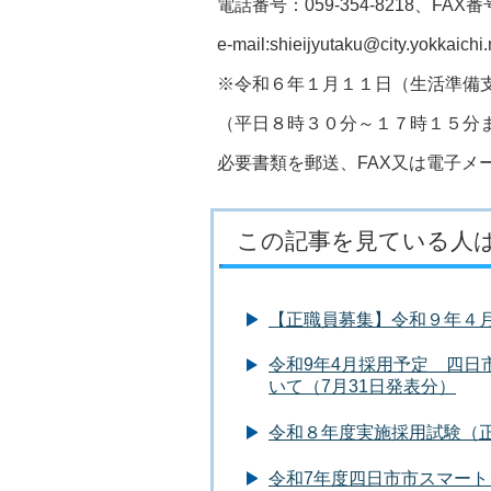
電話番号：059-354-8218、FAX番号：
e-mail:shieijyutaku@city.yokkaichi.
※令和６年１月１１日（生活準備支
（平日８時３０分～１７時１５分ま
必要書類を郵送、FAX又は電子メ
この記事を見ている人
【正職員募集】令和９年４
令和9年4月採用予定 四日
いて（7月31日発表分）
令和８年度実施採用試験（
令和7年度四日市市スマー