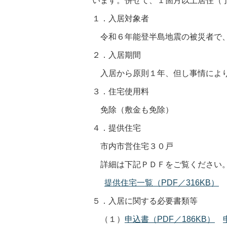
います。併せて、１箇月以上居住（
１．入居対象者
令和６年能登半島地震の被災者で、
２．入居期間
入居から原則１年、但し事情により
３．住宅使用料
免除（敷金も免除）
４．提供住宅
市内市営住宅３０戸
詳細は下記ＰＤＦをご覧ください
提供住宅一覧（PDF／316KB）
５．入居に関する必要書類等
（１）
申込書（PDF／186KB）