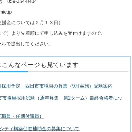
059-354-8404
mie.jp
援金については２月１３日）
で）より先着順にて申し込みを受付けますので、
ールで提出してください。
はこんなページも見ています
月採用予定 四日市市職員の募集（9月実施）受験案内
市市職員採用試験（通年募集 第2ターム）最終合格者につ
正職員・任期付職員）
トシティ構築促進補助金の募集について