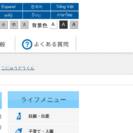
Espanol
한국어
Tiếng Việt
தமிழ்
සිංහල
ภาษาไทย
表示色
こにゅうどうくん
ライフメニュー
妊娠・出産
日
行
子育て・入園