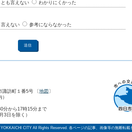
らとも言えない
わかりにくかった
も言えない
参考にならなかった
市市諏訪町１番5号 〔
地図
〕
内）
0分から17時15分まで
1月3日を除く）
 YOKKAICHI CITY All Rights Reserved.
各ページの記事、画像等の無断転載