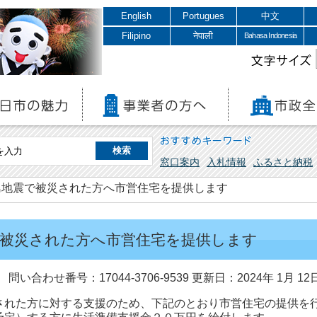
English
Portugues
中文
Filipino
नेपाली
Bahasa Indonesia
文字サイズ
おすすめキーワード
窓口案内
入札情報
ふるさと納税
島地震で被災された方へ市営住宅を提供します
で被災された方へ市営住宅を提供します
問い合わせ番号：17044-3706-9539
更新日：2024年 1月 12
された方に対する支援のため、下記のとおり市営住宅の提供を