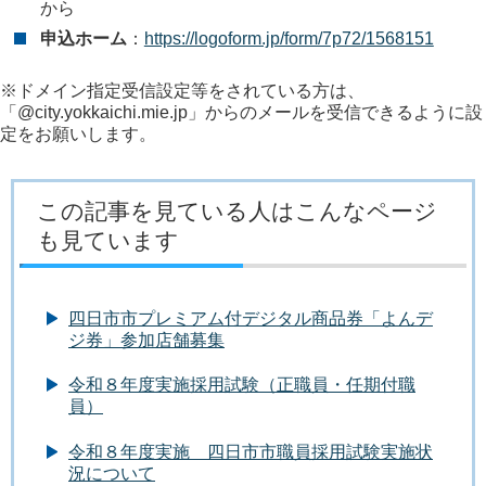
から
申込ホーム
：
https://logoform.jp/form/7p72/1568151
※ドメイン指定受信設定等をされている方は、
「@city.yokkaichi.mie.jp」からのメールを受信できるように設
定をお願いします。
この記事を見ている人はこんなページ
も見ています
四日市市プレミアム付デジタル商品券「よんデ
ジ券」参加店舗募集
令和８年度実施採用試験（正職員・任期付職
員）
令和８年度実施 四日市市職員採用試験実施状
況について