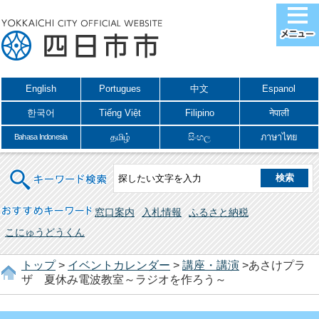
English
Portugues
中文
Espanol
한국어
Tiếng Việt
Filipino
नेपाली
தமிழ்
සිංහල
ภาษาไทย
Bahasa Indonesia
キーワード検索
おすすめキーワード
窓口案内
入札情報
ふるさと納税
こにゅうどうくん
トップ
>
イベントカレンダー
>
講座・講演
>あさけプラ
ザ 夏休み電波教室～ラジオを作ろう～