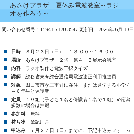
あさけプラザ 夏休み電波教室～ラジ
オを作ろう～
問い合わせ番号：15941-7120-3547
更新日：2026年 6月 13日
日時
：８月２３日（日） １３:００～１６:００
場所
：あさけプラザ ２階 第４・５展示会議室
内容
：ラジオ製作と電波三択クイズ
講師
：総務省東海総合通信局電波適正利用推進員
対象
：四日市市か三重郡に在住、または通学する小学４
～６年生と保護者
定員
：１０組（子ども１名と保護者１名で１組）※応募
多数の場合は抽選
参加料
：無料
持ち物
：筆記用具
申込み
：７月２７日（日）までに、下記申込みフォーム