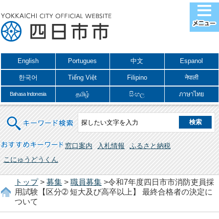
English
Portugues
中文
Espanol
한국어
Tiếng Việt
Filipino
नेपाली
தமிழ்
සිංහල
ภาษาไทย
Bahasa Indonesia
キーワード検索
おすすめキーワード
窓口案内
入札情報
ふるさと納税
こにゅうどうくん
トップ
>
募集
>
職員募集
>令和7年度四日市市消防吏員採
用試験【区分➁ 短大及び高卒以上】 最終合格者の決定に
ついて