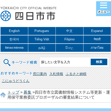
English
Portugues
中文
Espanol
한국어
Tiếng Việt
Filipino
नेपाली
தமிழ்
සිංහල
ภาษาไทย
Bahasa Indonesia
キーワード検索
おすすめキーワード
窓口案内
入札情報
ふるさと納税
こにゅうどうくん
トップ
>
募集
>四日市市立図書館情報システム等更新・運
用保守業務委託プロポーザルの審査結果について