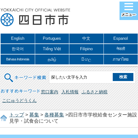
English
Portugues
中文
Espanol
한국어
Tiếng Việt
Filipino
नेपाली
தமிழ்
සිංහල
ภาษาไทย
Bahasa Indonesia
キーワード検索
おすすめキーワード
窓口案内
入札情報
ふるさと納税
こにゅうどうくん
トップ
>
募集
>
各種募集
>四日市市学校給食センター施設
見学・試食会について