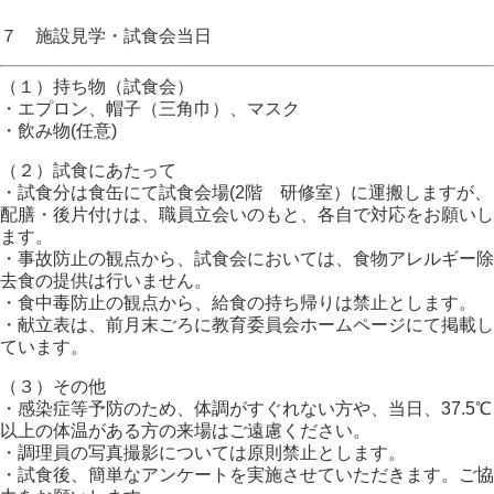
７ 施設見学・試食会当日
（１）持ち物（試食会）
・エプロン、帽子（三角巾）、マスク
・飲み物(任意)
（２）試食にあたって
・試食分は食缶にて試食会場(2階 研修室）に運搬しますが、
配膳・後片付けは、職員立会いのもと、各自で対応をお願いし
ます。
・事故防止の観点から、試食会においては、食物アレルギー除
去食の提供は行いません。
・食中毒防止の観点から、給食の持ち帰りは禁止とします。
・献立表は、前月末ごろに教育委員会ホームページにて掲載し
ています。
（３）その他
・感染症等予防のため、体調がすぐれない方や、当日、37.5℃
以上の体温がある方の来場はご遠慮ください。
・調理員の写真撮影については原則禁止とします。
・試食後、簡単なアンケートを実施させていただきます。ご協