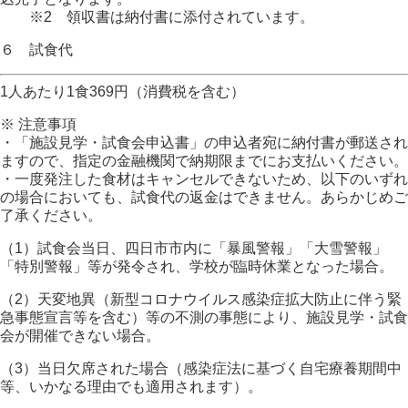
※2 領収書は納付書に添付されています。
６ 試食代
1人あたり1食369円（消費税を含む）
※ 注意事項
・「施設見学・試食会申込書」の申込者宛に納付書が郵送され
ますので、指定の金融機関で納期限までにお支払いください。
・一度発注した食材はキャンセルできないため、以下のいずれ
の場合においても、試食代の返金はできません。あらかじめご
了承ください。
（1）試食会当日、四日市市内に「暴風警報」「大雪警報」
「特別警報」等が発令され、学校が臨時休業となった場合。
（2）天変地異（新型コロナウイルス感染症拡大防止に伴う緊
急事態宣言等を含む）等の不測の事態により、施設見学・試食
会が開催できない場合。
（3）当日欠席された場合（感染症法に基づく自宅療養期間中
等、いかなる理由でも適用されます）。