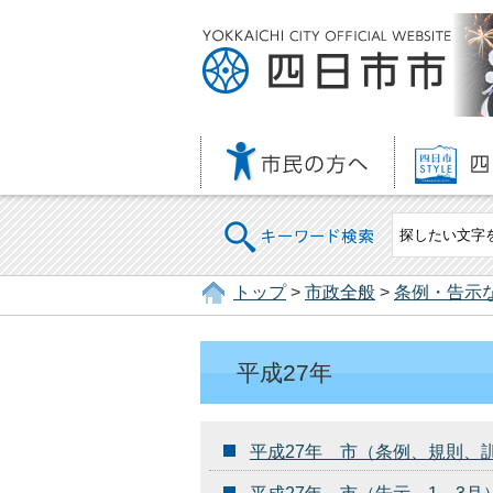
キーワード検索
トップ
>
市政全般
>
条例・告示
平成27年
平成27年 市（条例、規則、