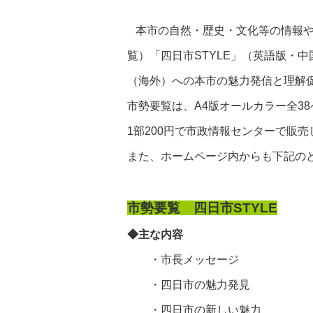
本市の自然・歴史・文化等の情報
覧）「四日市
STYLE
」（英語版・中
（海外）への本市の魅力発信と理解
市勢要覧は、
A4
版オールカラー全
38
1
部
200
円で市政情報センターで販売
また、ホームページ内からも下記の
市勢要覧 四日市STYLE
◆主な内容
・市長メッセージ
・四日市の魅力発見
・四日市の新しい魅力