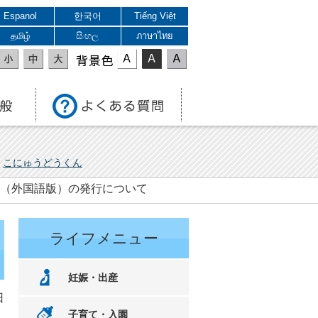
Espanol
한국어
Tiếng Việt
தமிழ்
සිංහල
ภาษาไทย
表示色
こにゅうどうくん
YLE」（外国語版）の発行について
ライフメニュー
妊娠・出産
日
子育て・入園