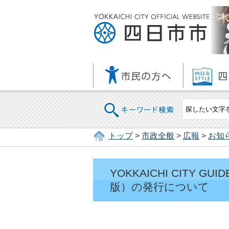
キーワード検索
トップ
>
市政全般
>
広報
>
お知
YOKKAICHI CITY
版）の発行について