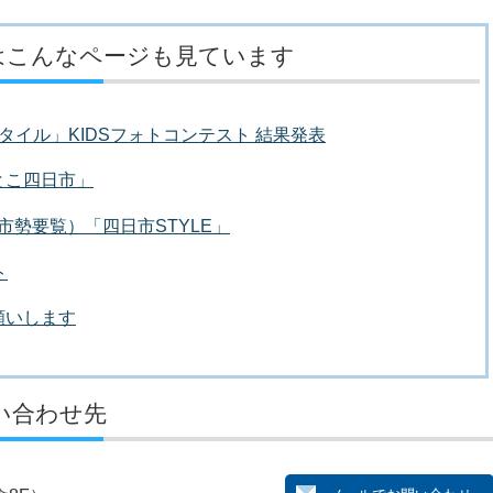
はこんなページも見ています
タイル」KIDSフォトコンテスト 結果発表
とこ四日市」
IDE（市勢要覧）「四日市STYLE」
ト
願いします
い合わせ先