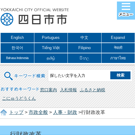
English
Portugues
中文
Espanol
한국어
Tiếng Việt
Filipino
नेपाली
தமிழ்
සිංහල
ภาษาไทย
Bahasa Indonesia
キーワード検索
おすすめキーワード
窓口案内
入札情報
ふるさと納税
こにゅうどうくん
トップ
>
市政全般
>
人事・財政
>行財政改革
行財政改革