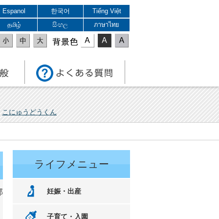
Espanol
한국어
Tiếng Việt
தமிழ்
සිංහල
ภาษาไทย
表示色
こにゅうどうくん
ライフメニュー
妊娠・出産
部
子育て・入園