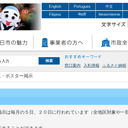
English
Portugues
中文
Filipino
नेपाली
Bahasa Indonesia
文字サイズ
おすすめキーワード
窓口案内
入札情報
ふるさと納税
覧・ポスター掲示
掲示は毎月の５日、２０日に行われています（全地区対象や一