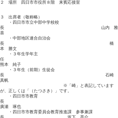
２ 場所 四日市市役所８階 来賓応接室
３ 出席者（敬称略）
・四日市市立中部中学校校
長 山内 雅
喜
・中部地区連合自治会
長 橋
本 勝文
・３年生学年主
熊本 純子
・３年生（前期）生徒会
長 石崎
真帆
※「崎」と表記しています
が、正しくは「（たつさき）」です。
・四日市市教育
廣瀬 琢也
・四日市市教育委員会教育推進課 参事兼課
長 坂下 亮介