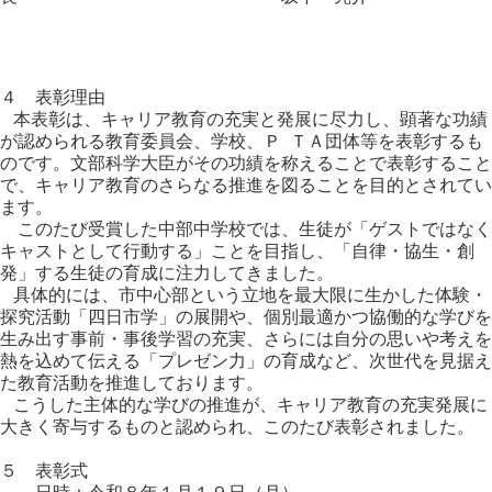
４ 表彰理由
本表彰は、キャリア教育の充実と発展に尽力し、顕著な功績
が認められる教育委員会、学校、Ｐ ＴＡ団体等を表彰するも
のです。文部科学大臣がその功績を称えることで表彰すること
で、キャリア教育のさらなる推進を図ることを目的とされてい
ます。
このたび受賞した中部中学校では、生徒が「ゲストではなく
キャストとして行動する」ことを目指し、「自律・協生・創
発」する生徒の育成に注力してきました。
具体的には、市中心部という立地を最大限に生かした体験・
探究活動「四日市学」の展開や、個別最適かつ協働的な学びを
生み出す事前・事後学習の充実、さらには自分の思いや考えを
熱を込めて伝える「プレゼン力」の育成など、次世代を見据え
た教育活動を推進しております。
こうした主体的な学びの推進が、キャリア教育の充実発展に
大きく寄与するものと認められ、このたび表彰されました。
５ 表彰式