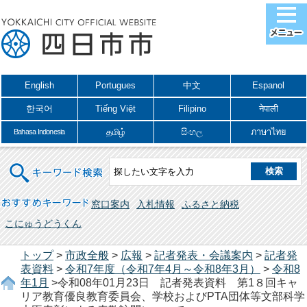
English
Portugues
中文
Espanol
한국어
Tiếng Việt
Filipino
नेपाली
தமிழ்
සිංහල
ภาษาไทย
Bahasa Indonesia
キーワード検索
おすすめキーワード
窓口案内
入札情報
ふるさと納税
こにゅうどうくん
トップ
>
市政全般
>
広報
>
記者発表・会議案内
>
記者発
表資料
>
令和7年度（令和7年4月～令和8年3月）
>
令和8
年1月
>令和08年01月23日 記者発表資料 第1８回キャ
リア教育優良教育委員会、学校およびPTA団体等文部科学