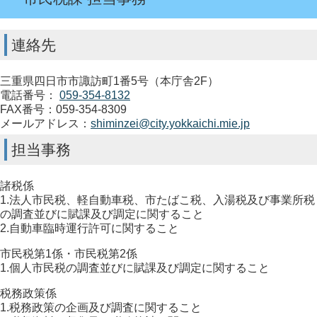
連絡先
三重県四日市市諏訪町1番5号（本庁舎2F）
電話番号：
059-354-8132
FAX番号：059-354-8309
メールアドレス：
shiminzei@city.yokkaichi.mie.jp
担当事務
諸税係
1.法人市民税、軽自動車税、市たばこ税、入湯税及び事業所税
の調査並びに賦課及び調定に関すること
2.自動車臨時運行許可に関すること
市民税第1係・市民税第2係
1.個人市民税の調査並びに賦課及び調定に関すること
税務政策係
1.税務政策の企画及び調査に関すること