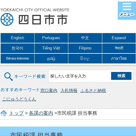
English
Portugues
中文
Espanol
한국어
Tiếng Việt
Filipino
नेपाली
தமிழ்
සිංහල
ภาษาไทย
Bahasa Indonesia
キーワード検索
おすすめキーワード
窓口案内
入札情報
ふるさと納税
こにゅうどうくん
トップ
>
各課の案内
>市民税課 担当事務
市民税課 担当事務