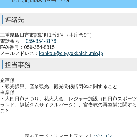
連絡先
三重県四日市市諏訪町1番5号（本庁舎9F）
電話番号：
059-354-8176
FAX番号：059-354-8315
メールアドレス：
kankou@city.yokkaichi.mie.jp
担当事務
企画係
・観光振興、産業観光、観光関係諸団体に関すること
事業係
・大四日市まつり、花火大会、レジャー施設（四日市スポーツ
ランド、伊坂ダムサイクルパーク）、宮妻峡の再整備に関する
こと
表示モード：スマートフォン｜
パソコン