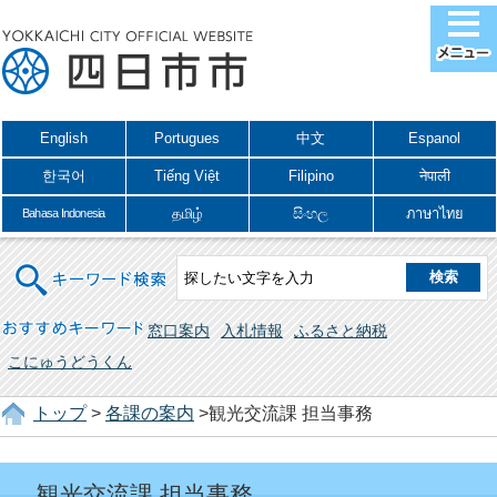
English
Portugues
中文
Espanol
한국어
Tiếng Việt
Filipino
नेपाली
தமிழ்
සිංහල
ภาษาไทย
Bahasa Indonesia
キーワード検索
おすすめキーワード
窓口案内
入札情報
ふるさと納税
こにゅうどうくん
トップ
>
各課の案内
>観光交流課 担当事務
観光交流課 担当事務