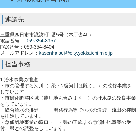
連絡先
三重県四日市市諏訪町1番5号（本庁舎4F）
電話番号：
059-354-8357
FAX番号：059-354-8404
メールアドレス：
kasenhaisui@city.yokkaichi.mie.jp
担当事務
1.治水事業の推進
・市の管理する河川（1級・2級河川は除く。）の改修事業を
しています。
・市街化調整区域（農用地も含みます。）の排水路の改良事業
をしています。
・総合治水の推進・・・開発行為等で雨水の浸透・流出の抑制
を推進しています。
・急傾斜地事業の窓口・・・県の実施する急傾斜地事業の受
付、県との調整をしています。