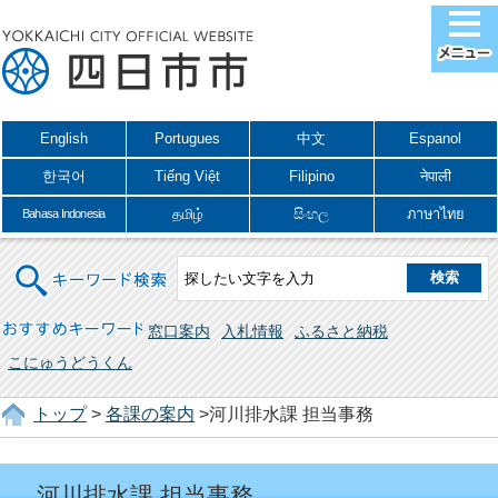
English
Portugues
中文
Espanol
한국어
Tiếng Việt
Filipino
नेपाली
தமிழ்
සිංහල
ภาษาไทย
Bahasa Indonesia
キーワード検索
おすすめキーワード
窓口案内
入札情報
ふるさと納税
こにゅうどうくん
トップ
>
各課の案内
>河川排水課 担当事務
河川排水課 担当事務