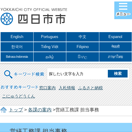
English
Portugues
中文
Espanol
한국어
Tiếng Việt
Filipino
नेपाली
தமிழ்
සිංහල
ภาษาไทย
Bahasa Indonesia
キーワード検索
おすすめキーワード
窓口案内
入札情報
ふるさと納税
こにゅうどうくん
トップ
>
各課の案内
>営繕工務課 担当事務
営繕工務課 担当事務