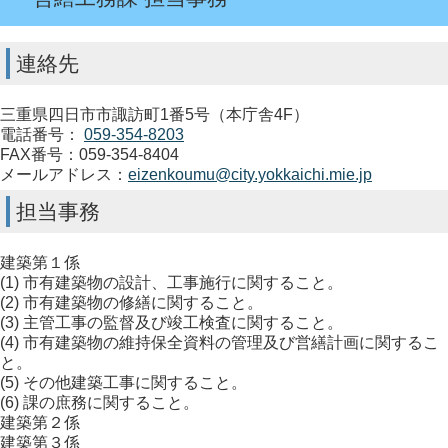
連絡先
三重県四日市市諏訪町1番5号（本庁舎4F）
電話番号：
059-354-8203
FAX番号：059-354-8404
メールアドレス：
eizenkoumu@city.yokkaichi.mie.jp
担当事務
建築第１係
(1) 市有建築物の設計、工事施行に関すること。
(2) 市有建築物の修繕に関すること。
(3) 主管工事の監督及び竣工検査に関すること。
(4) 市有建築物の維持保全資料の管理及び営繕計画に関するこ
と。
(5) その他建築工事に関すること。
(6) 課の庶務に関すること。
建築第２係
建築第３係