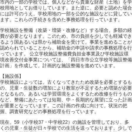
市内の一部の学校では、個人などから貴重な財産（土地）を学
校用地としてお借りしています。また逆に、必要と認めた場合
には許可のうえ、学校用地の一部を公的な施設などに貸してい
ます。これらの手続きを含めた事務処理を行っています。
学校施設を整備（改築・増築・改修など）する場合、多額の経
費が必要となります。このため、市の負担を少しでも軽減でき
るよう国あるいは県から補助金を受けて、事業を進めることが
認められていることから、補助金の申請や請求の事務処理を行
っています。 公立学校施設整備費負担金事業及び学校施設環
境改善交付金事業については、「四日市市公立学校等施設整備
計画」を作成して、計画的な施設整備を進めています。
【施設係】
学校施設によっては、古くなってきたため改築を必要とするも
の、児童・生徒数の増加により教室が不足するため増築が必要
となるもの、あるいは学習環境をよくするため改修を行うもの
など、整備にあたっては短期、中・長期的な展望に立った計画
が重要となっています。この計画の作成に向けて、状況の把
握、調査研究などの事務処理を行っています。
現在、59（小学校37・中学校22）の施設を管理しており、多
くの児童・生徒が日々学校での生活を送っております。少しで