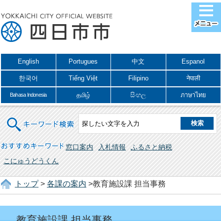
English
Portugues
中文
Espanol
한국어
Tiếng Việt
Filipino
नेपाली
தமிழ்
සිංහල
ภาษาไทย
Bahasa Indonesia
キーワード検索
おすすめキーワード
窓口案内
入札情報
ふるさと納税
こにゅうどうくん
トップ
>
各課の案内
>教育施設課 担当事務
教育施設課 担当事務