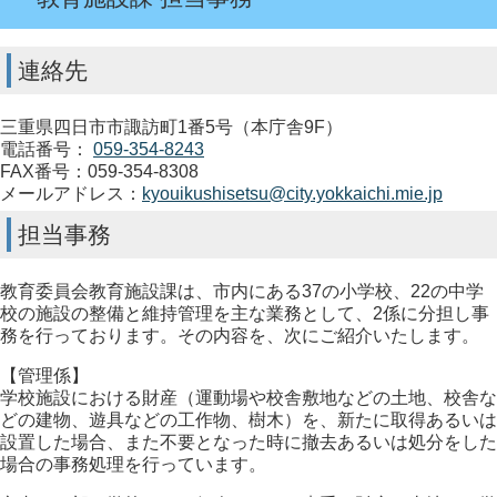
連絡先
三重県四日市市諏訪町1番5号（本庁舎9F）
電話番号：
059-354-8243
FAX番号：059-354-8308
メールアドレス：
kyouikushisetsu@city.yokkaichi.mie.jp
担当事務
教育委員会教育施設課は、市内にある37の小学校、22の中学
校の施設の整備と維持管理を主な業務として、2係に分担し事
務を行っております。その内容を、次にご紹介いたします。
【管理係】
学校施設における財産（運動場や校舎敷地などの土地、校舎な
どの建物、遊具などの工作物、樹木）を、新たに取得あるいは
設置した場合、また不要となった時に撤去あるいは処分をした
場合の事務処理を行っています。