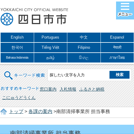
English
Portugues
中文
Espanol
한국어
Tiếng Việt
Filipino
नेपाली
தமிழ்
සිංහල
ภาษาไทย
Bahasa Indonesia
キーワード検索
おすすめキーワード
窓口案内
入札情報
ふるさと納税
こにゅうどうくん
トップ
>
各課の案内
>南部清掃事業所 担当事務
南部清掃事業所 担当事務