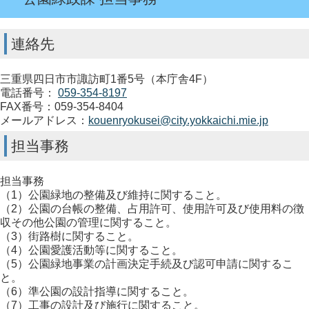
連絡先
三重県四日市市諏訪町1番5号（本庁舎4F）
電話番号：
059-354-8197
FAX番号：059-354-8404
メールアドレス：
kouenryokusei@city.yokkaichi.mie.jp
担当事務
担当事務
（1）公園緑地の整備及び維持に関すること。
（2）公園の台帳の整備、占用許可、使用許可及び使用料の徴
収その他公園の管理に関すること。
（3）街路樹に関すること。
（4）公園愛護活動等に関すること。
（5）公園緑地事業の計画決定手続及び認可申請に関するこ
と。
（6）準公園の設計指導に関すること。
（7）工事の設計及び施行に関すること。