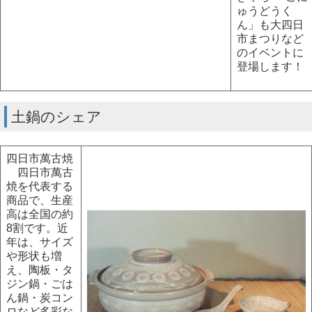
ゅうどうく
ん」も大四日
市まつりなど
のイベントに
登場します！
土鍋のシェア
四日市萬古焼
四日市萬古
焼を代表する
商品で、生産
高は全国の約
8割です。近
年は、サイズ
や形状も増
え、陶板・タ
ジン鍋・ごは
ん鍋・炭コン
ロなど多彩な