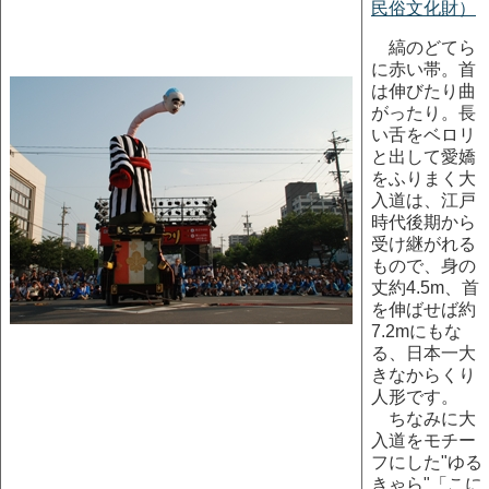
民俗文化財）
縞のどてら
に赤い帯。首
は伸びたり曲
がったり。長
い舌をベロリ
と出して愛嬌
をふりまく大
入道は、江戸
時代後期から
受け継がれる
もので、身の
丈約4.5m、首
を伸ばせば約
7.2mにもな
る、日本一大
きなからくり
人形です。
ちなみに大
入道をモチー
フにした"ゆる
きゃら"「こに