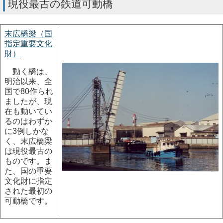
現役最古の鉄道可動橋
末広橋梁（国
指定重要文化
財）
動く橋は、
明治以来、全
国で80作られ
ましたが、現
在も動いてい
るのはわずか
に3例しかな
く、末広橋梁
は現役最古の
ものです。ま
た、国の重要
文化財に指定
された最初の
可動橋です。