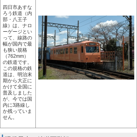
四日市あすな
ろう鉄道（内
部・八王子
線）は、ナロ
ーゲージとい
って、線路の
幅が国内で最
も狭い規格
（762mm）
の鉄道です。
この規格の鉄
道は、明治末
期から大正に
かけて全国に
普及しました
が、今では国
内に3路線し
か残っていま
せん。