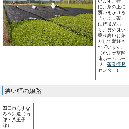
います。特
に、茶の上に
覆いをかける
「かぶせ茶」
に特徴があ
り、質の良い
香り高いお茶
として愛好さ
れています。
（かぶせ茶関
連ホームペー
ジ
茶業振興
センター
）
狭い幅の線路
四日市あすな
ろう鉄道（内
部・八王子
線）