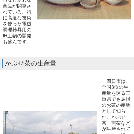
商品が開発さ
れている。特
に高度な技術
を使った電磁
調理器具用の
IH土鍋の開発
も盛んです。
かぶせ茶の生産量
四日市は、
全国3位の生
産量を誇る三
重県でも屈指
のお茶の産地
として知ら
れ、かぶせ
茶・煎茶など
が生産されて