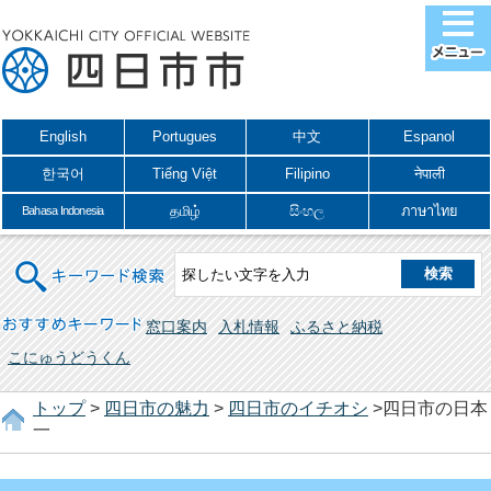
English
Portugues
中文
Espanol
한국어
Tiếng Việt
Filipino
नेपाली
தமிழ்
සිංහල
ภาษาไทย
Bahasa Indonesia
キーワード検索
おすすめキーワード
窓口案内
入札情報
ふるさと納税
こにゅうどうくん
トップ
>
四日市の魅力
>
四日市のイチオシ
>四日市の日本
一