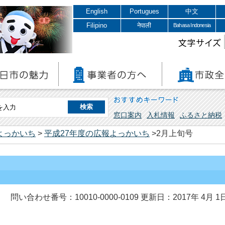
English
Portugues
中文
Filipino
नेपाली
Bahasa Indonesia
文字サイズ
おすすめキーワード
窓口案内
入札情報
ふるさと納税
よっかいち
>
平成27年度の広報よっかいち
>2月上旬号
問い合わせ番号：10010-0000-0109
更新日：2017年 4月 1