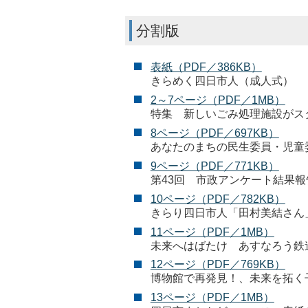
分割版
表紙（PDF／386KB）
きらめく四日市人（成人式）
2～7ページ（PDF／1MB）
特集 新しいごみ処理施設がス
8ページ（PDF／697KB）
あなたのまちの民生委員・児童
9ページ（PDF／771KB）
第43回 市政アンケート結果報
10ページ（PDF／782KB）
きらり四日市人「田村美結さん
11ページ（PDF／1MB）
未来へはばたけ あすなろう鉄
12ページ（PDF／769KB）
博物館で再発見！、未来を拓く
13ページ（PDF／1MB）