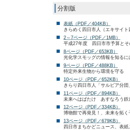
分割版
表紙（PDF／404KB）
きらめく四日市人（エキサイト
2～7ページ（PDF／1MB）
平成27年度 四日市市予算とそ
8ページ（PDF／653KB）
光化学スモッグの情報を知るに
9ページ（PDF／488KB）
特定外来生物から環境を守る
10ページ（PDF／652KB）
きらり四日市人「サルビア分団
11ページ（PDF／894KB）
未来へはばたけ あすなろう鉄
12ページ（PDF／334KB）
博物館で再発見！、未来を拓く
13ページ（PDF／679KB）
四日市まちかどニュース、表紙