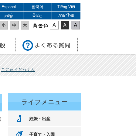
Espanol
한국어
Tiếng Việt
தமிழ்
සිංහල
ภาษาไทย
表示色
こにゅうどうくん
ライフメニュー
妊娠・出産
日
子育て・入園