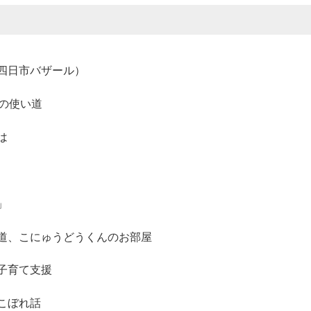
四日市バザール）
の使い道
は
」
道、こにゅうどうくんのお部屋
子育て支援
こぼれ話