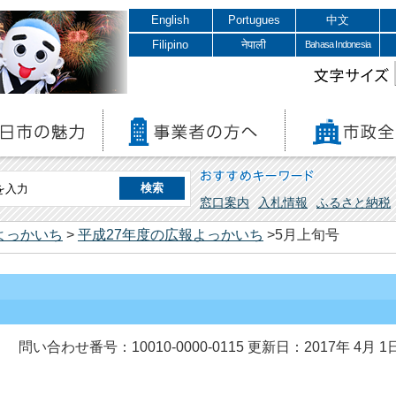
English
Portugues
中文
Filipino
नेपाली
Bahasa Indonesia
文字サイズ
おすすめキーワード
窓口案内
入札情報
ふるさと納税
よっかいち
>
平成27年度の広報よっかいち
>5月上旬号
問い合わせ番号：10010-0000-0115
更新日：2017年 4月 1