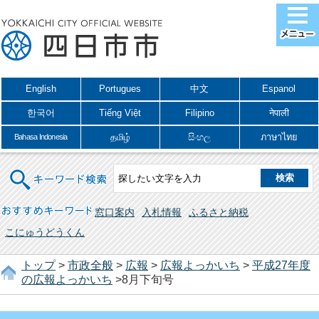
English
Portugues
中文
Espanol
한국어
Tiếng Việt
Filipino
नेपाली
தமிழ்
සිංහල
ภาษาไทย
Bahasa Indonesia
キーワード検索
おすすめキーワード
窓口案内
入札情報
ふるさと納税
こにゅうどうくん
トップ
>
市政全般
>
広報
>
広報よっかいち
>
平成27年度
の広報よっかいち
>8月下旬号