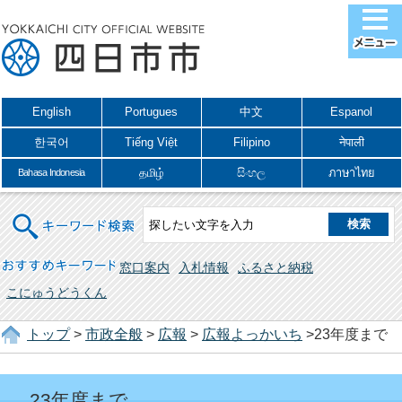
English
Portugues
中文
Espanol
한국어
Tiếng Việt
Filipino
नेपाली
தமிழ்
සිංහල
ภาษาไทย
Bahasa Indonesia
キーワード検索
おすすめキーワード
窓口案内
入札情報
ふるさと納税
こにゅうどうくん
トップ
>
市政全般
>
広報
>
広報よっかいち
>23年度まで
23年度まで