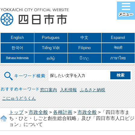
English
Portugues
中文
Espanol
한국어
Tiếng Việt
Filipino
नेपाली
தமிழ்
සිංහල
ภาษาไทย
Bahasa Indonesia
キーワード検索
おすすめキーワード
窓口案内
入札情報
ふるさと納税
こにゅうどうくん
トップ
>
市政全般
>
各種計画
>
市政全般
>「四日市市ま
ち・ひと・しごと創生総合戦略」及び「四日市市人口ビジ
ョン」について