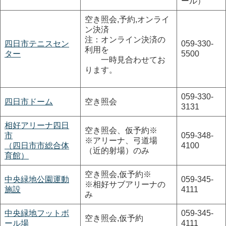
ール）
空き照会,予約,オンライ
ン決済
注：オンライン決済の
四日市テニスセン
059-330-
利用を
ター
5500
一時見合わせてお
ります。
059-330-
四日市ドーム
空き照会
3131
相好アリーナ四日
空き照会、仮予約※
市
059-348-
※アリーナ、弓道場
（四日市市総合体
4100
（近的射場）のみ
育館）
空き照会,仮予約※
中央緑地公園運動
059-345-
※相好サブアリーナの
施設
4111
み
中央緑地フットボ
059-345-
空き照会,仮予約
ール場
4111