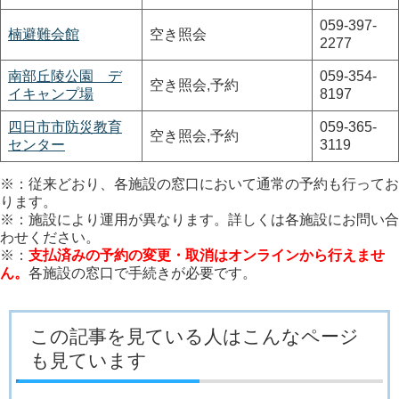
059-397-
楠避難会館
空き照会
2277
南部丘陵公園 デ
059-354-
空き照会,予約
イキャンプ場
8197
四日市市防災教育
059-365-
空き照会,予約
センター
3119
※：従来どおり、各施設の窓口において通常の予約も行ってお
ります。
※：施設により運用が異なります。詳しくは各施設にお問い合
わせください。
※：
支払済みの予約の変更・取消はオンラインから行えませ
ん。
各施設の窓口で手続きが必要です。
この記事を見ている人はこんなページ
も見ています