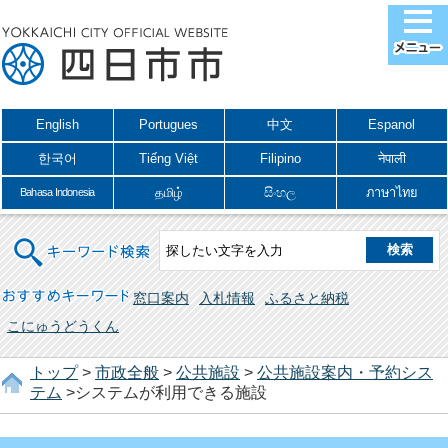
English
Portugues
中文
Espanol
한국어
Tiếng Việt
Filipino
नेपाली
தமிழ்
සිංහල
ภาษาไทย
Bahasa Indonesia
キーワード検索
おすすめキーワード
窓口案内
入札情報
ふるさと納税
こにゅうどうくん
トップ
>
市政全般
>
公共施設
>
公共施設案内・予約シス
テム
>システムが利用できる施設