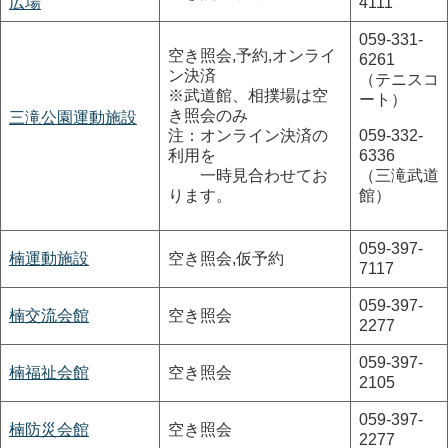
広場
4111
059-331-
空き照会,予約,オンライ
6261
ン決済
（テニスコ
※武道館、相撲場は空
ート）
き照会のみ
三滝公園運動施設
注：オンライン決済の
059-332-
利用を
6336
一時見合わせてお
（三滝武道
ります。
館）
059-397-
楠運動施設
空き照会,仮予約
7117
059-397-
楠交流会館
空き照会
2277
059-397-
楠福祉会館
空き照会
2105
059-397-
楠防災会館
空き照会
2277