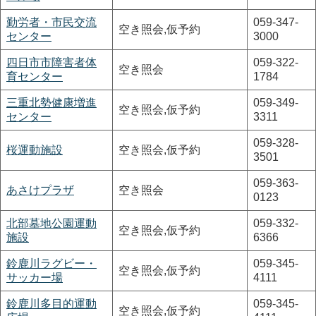
勤労者・市民交流
059-347-
空き照会,仮予約
センター
3000
四日市市障害者体
059-322-
空き照会
育センター
1784
三重北勢健康増進
059-349-
空き照会,仮予約
センター
3311
059-328-
桜運動施設
空き照会,仮予約
3501
059-363-
あさけプラザ
空き照会
0123
北部墓地公園運動
059-332-
空き照会,仮予約
施設
6366
鈴鹿川ラグビー・
059-345-
空き照会,仮予約
サッカー場
4111
鈴鹿川多目的運動
059-345-
空き照会,仮予約