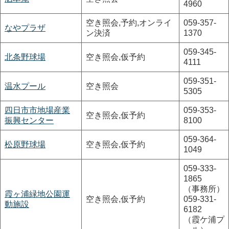
4960
空き照会,予約,オンライ
059-357-
なやプラザ
ン決済
1370
059-345-
北条野球場
空き照会,仮予約
4111
059-351-
温水プール
空き照会
5305
四日市市地場産業
059-353-
空き照会,仮予約
振興センター
8100
059-364-
松原野球場
空き照会,仮予約
1049
059-333-
1865
（事務所）
霞ヶ浦緑地公園運
空き照会,仮予約
059-331-
動施設
6182
（霞ケ浦プ