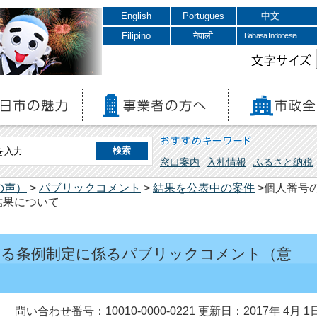
English
Portugues
中文
Filipino
नेपाली
Bahasa Indonesia
文字サイズ
おすすめキーワード
窓口案内
入札情報
ふるさと納税
の声）
>
パブリックコメント
>
結果を公表中の案件
>個人番号
結果について
する条例制定に係るパブリックコメント（意
て
問い合わせ番号：10010-0000-0221
更新日：2017年 4月 1