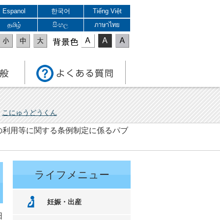
Espanol
한국어
Tiếng Việt
தமிழ்
සිංහල
ภาษาไทย
表示色
こにゅうどうくん
の利用等に関する条例制定に係るパブ
ライフメニュー
妊娠・出産
日