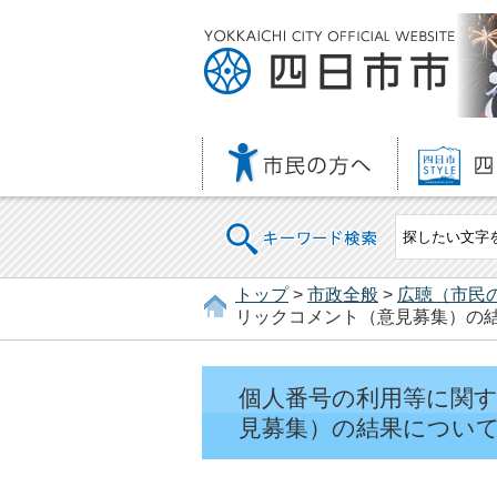
キーワード検索
トップ
>
市政全般
>
広聴（市民
リックコメント（意見募集）の
個人番号の利用等に関
見募集）の結果につい