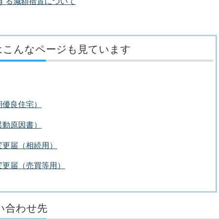
する減額措置について
はこんなページも見ています
期優良住宅）
異動原因書）
変更届（相続用）
変更届（売買等用）
い合わせ先