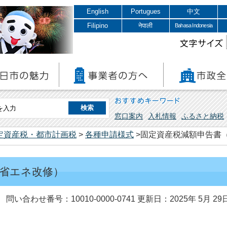
English
Portugues
中文
Filipino
नेपाली
Bahasa Indonesia
文字サイズ
おすすめキーワード
窓口案内
入札情報
ふるさと納税
定資産税・都市計画税
>
各種申請様式
>固定資産税減額申告書
省エネ改修）
問い合わせ番号：10010-0000-0741
更新日：2025年 5月 29