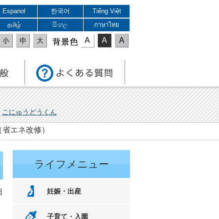
Espanol
한국어
Tiếng Việt
தமிழ்
සිංහල
ภาษาไทย
表示色
こにゅうどうくん
（省エネ改修）
ライフメニュー
妊娠・出産
日
子育て・入園