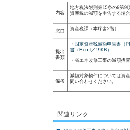
地方税法附則第15条の9第9
内容
資産税の減額を申告する場
資産税課（本庁舎2階）
窓口
・
固定資産税減額申告書（PD
書（Excel／19KB）
提出
書類
・省エネ改修工事の減額措
減額対象物件については資産税課（
備考
問い合わせください。
関連リンク