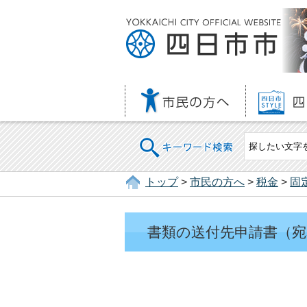
キーワード検索
トップ
>
市民の方へ
>
税金
>
固
書類の送付先申請書（宛