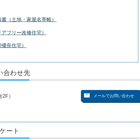
請書（土地・家屋名寄帳）
リアフリー改修住宅）
期優良住宅）
い合わせ先
2F）
ケート