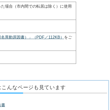
った場合（市内間での転居は除く）に使用
名異動原因書）」（PDF／112KB）
をご
はこんなページも見ています
告書