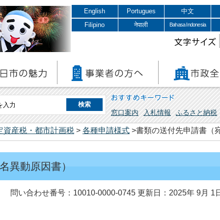
English
Portugues
中文
Filipino
नेपाली
Bahasa Indonesia
文字サイズ
おすすめキーワード
窓口案内
入札情報
ふるさと納税
定資産税・都市計画税
>
各種申請様式
>書類の送付先申請書（
名異動原因書）
問い合わせ番号：10010-0000-0745
更新日：2025年 9月 1