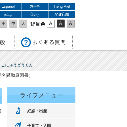
Espanol
한국어
Tiếng Việt
தமிழ்
සිංහල
ภาษาไทย
表示色
こにゅうどうくん
宛名異動原因書）
ライフメニュー
妊娠・出産
日
子育て・入園