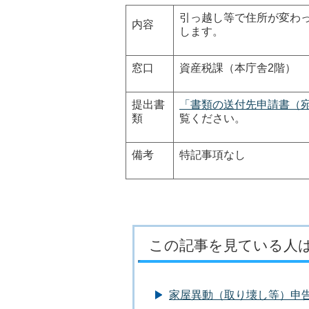
引っ越し等で住所が変わ
内容
します。
窓口
資産税課（本庁舎2階）
提出書
「書類の送付先申請書（宛
類
覧ください。
備考
特記事項なし
この記事を見ている人
家屋異動（取り壊し等）申