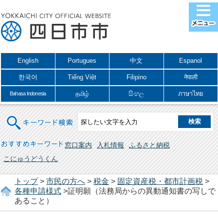
English
Portugues
中文
Espanol
한국어
Tiếng Việt
Filipino
नेपाली
தமிழ்
සිංහල
ภาษาไทย
Bahasa Indonesia
キーワード検索
おすすめキーワード
窓口案内
入札情報
ふるさと納税
こにゅうどうくん
トップ
>
市民の方へ
>
税金
>
固定資産税・都市計画税
>
各種申請様式
>証明願（法務局からの異動通知書の写しで
あること）