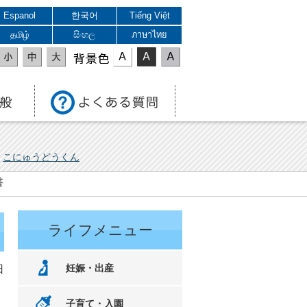
Espanol
한국어
Tiếng Việt
தமிழ்
සිංහල
ภาษาไทย
表示色
こにゅうどうくん
書
ライフメニュー
妊娠・出産
日
子育て・入園