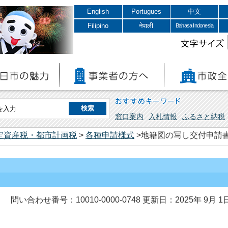
English
Portugues
中文
Filipino
नेपाली
Bahasa Indonesia
文字サイズ
おすすめキーワード
窓口案内
入札情報
ふるさと納税
定資産税・都市計画税
>
各種申請様式
>地籍図の写し交付申請
問い合わせ番号：10010-0000-0748
更新日：2025年 9月 1