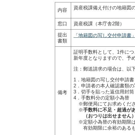
資産税課備え付けの地籍図
内容
窓口
資産税課（本庁舎2階）
提出
「地籍図の写し交付申請書」（
書類
証明手数料として、1件につ
新年度となりますので、予
注：郵送請求の場合は、以
1．地籍図の写し交付申請書
2．申請者の本人確認書類の
3．切手を貼った返信用封筒
備考
4．手数料分の定額小為替
※郵便局にてお求めくだ
※
手数料に不足・超過が
（おつりは出せません
※定額小為替の有効期限は
有効期限に余裕のあるも