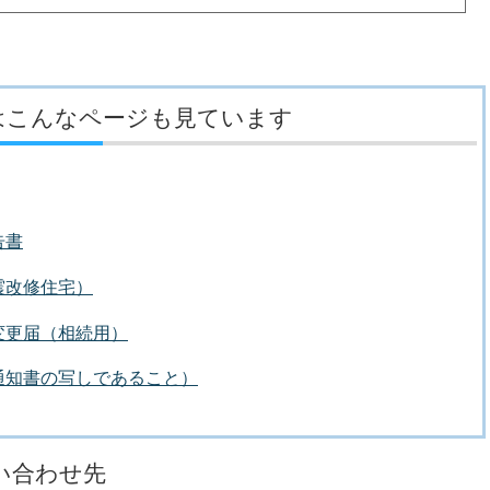
はこんなページも見ています
告書
震改修住宅）
変更届（相続用）
通知書の写しであること）
い合わせ先