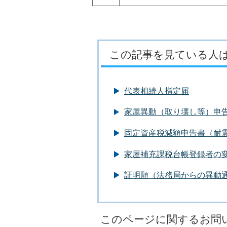
この記事を見ている人
代表相続人指定届
家屋異動（取り壊し等）申
固定資産税減額申告書（耐
家屋補充課税台帳登録者の
証明願（法務局からの異動
このページに関するお問