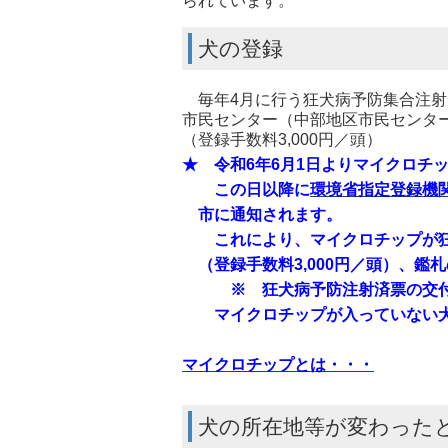
られています。
犬の登録
毎年4月に行う狂犬病予防集合注射
市民センター（中部地区市民センタ
（登録手数料3,000円／頭）
★ 令和6年6月1日よりマイクロチ
この日以降に
環境省指定登録機
市に通知されます。
これにより、マイクロチップが狂
（登録手数料3,000円／頭）、鑑
※ 狂犬病予防注射済票の交付は
マイクロチップが入っていない犬
マイクロチップとは・・・
犬の所在地等が変わった