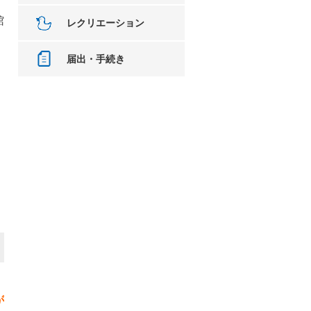
館
レクリエーション
届出・手続き
が