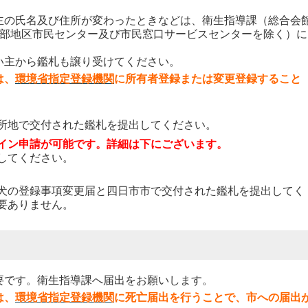
の氏名及び住所が変わったときなどは、衛生指導課（総合会
中部地区市民センター及び市民窓口サービスセンターを除く）に
。
主から鑑札も譲り受けてください。
は、
環境省指定登録機関
に所有者登録または変更登録すること
所地で交付された鑑札を提出してください。
イン申請が可能です。詳細は下にございます。
してください。
犬の登録事項変更届と四日市市で交付された鑑札を提出してく
要ありません。
です。衛生指導課へ届出をお願いします。
は、
環境省指定登録機関
に死亡届出を行うことで、市への届出