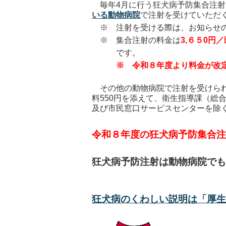
毎年4月に行う狂犬病予防集合注射
いる動物病院
で注射を受けていただ
※ 注射を受ける際は、お知らせの
※ 集合注射の料金は
3,６５0円／
です。
※ 令和８年度より料金が改
その他の動物病院で注射を受けられ
料550円を添えて、衛生指導課（総
及び市民窓口サービスセンターを除
令和８年度の狂犬病予防集合注
狂犬病予防注射は動物病院でも
狂犬病のくわしい説明は「厚生