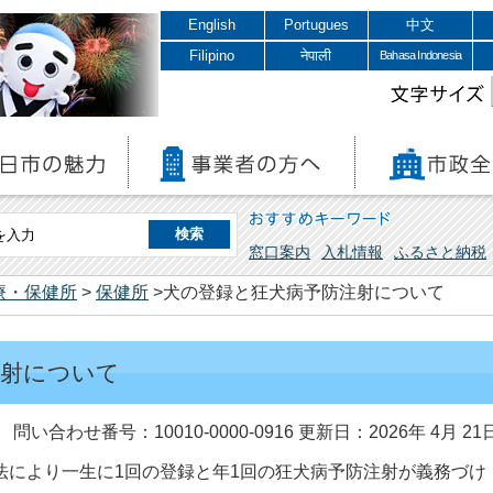
English
Portugues
中文
Filipino
नेपाली
Bahasa Indonesia
文字サイズ
おすすめキーワード
窓口案内
入札情報
ふるさと納税
療・保健所
>
保健所
>犬の登録と狂犬病予防注射について
注射について
問い合わせ番号：10010-0000-0916
更新日：2026年 4月 21
法により一生に1回の登録と年1回の狂犬病予防注射が義務づけ