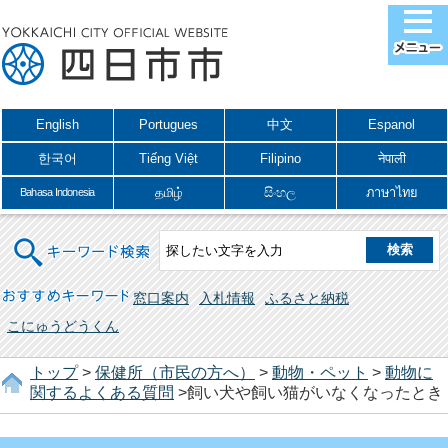
English
Portugues
中文
Espanol
한국어
Tiếng Việt
Filipino
नेपाली
தமிழ்
සිංහල
ภาษาไทย
Bahasa Indonesia
キーワード検索
おすすめキーワード
窓口案内
入札情報
ふるさと納税
こにゅうどうくん
トップ
>
保健所（市民の方へ）
>
動物・ペット
>
動物に
関するよくある質問
>飼い犬や飼い猫がいなくなったとき