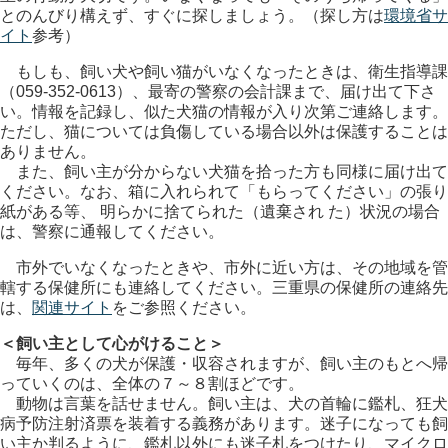
とのんびり構えず、すぐに探しましょう。（探し方は
環境省サ
イト
参考）
もしも、飼い犬や飼い猫がいなくなったときは、衛生指導課
（059-352-0613）、最寄の警察の会計課まで、届け出て下さ
い。情報を記録し、似た犬猫の情報が入り次第ご連絡します。
ただし、猫については負傷している場合以外は保護することは
ありません。
また、飼い主が分からない犬猫を拾った方も同様に届け出て
ください。なお、箱に入れられて「もらってください」の張り
紙がある等、 明らかに捨てられた（遺棄され た）状況の場合
は、警察に通報してください。
市外でいなくなったときや、市外に近い方は、その地域を管
轄する保健所にも連絡してください。三重県の保健所の連絡先
は、
関連サイト
をご参照ください。
＜飼い主として心がけること＞
毎年、多くの犬が保護・収容されますが、飼い主のもとへ帰
っていくのは、全体の７～８割ほどです。
動物は言葉を話せません。飼い主は、犬の首輪に鑑札、狂犬
病予防注射済票を装着する義務があります。迷子になっても飼
い主か判るように、鑑札以外にも迷子札をつけたり、マイクロ