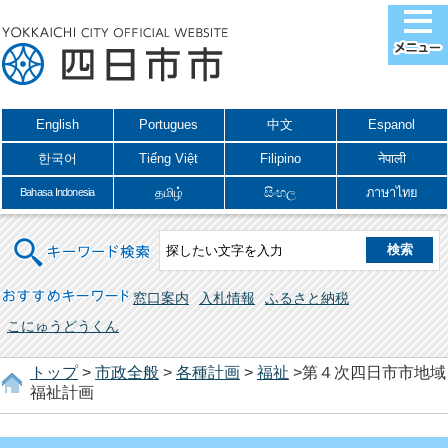
English
Portugues
中文
Espanol
한국어
Tiếng Việt
Filipino
नेपाली
தமிழ்
සිංහල
ภาษาไทย
Bahasa Indonesia
キーワード検索
おすすめキーワード
窓口案内
入札情報
ふるさと納税
こにゅうどうくん
トップ
>
市政全般
>
各種計画
>
福祉
>第４次四日市市地域
福祉計画