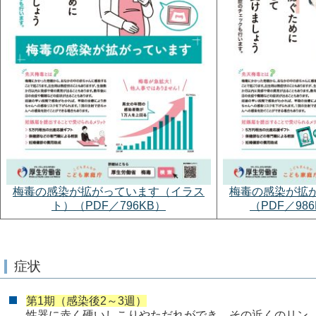
梅毒の感染が拡がっています（イラス
梅毒の感染が拡
ト）（PDF／796KB）
（PDF／98
症状
第1期（感染後2～3週）
性器に赤く硬いしこりやただれができ、その近くのリン