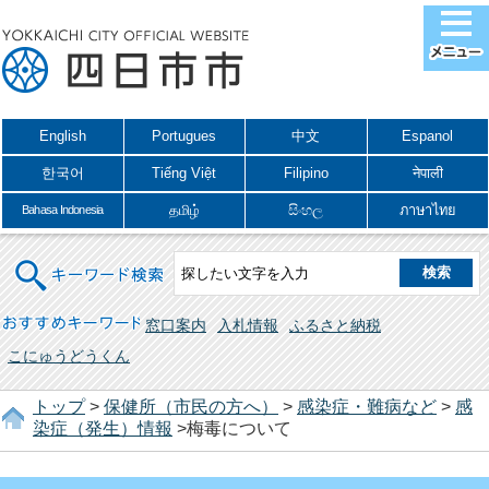
English
Portugues
中文
Espanol
한국어
Tiếng Việt
Filipino
नेपाली
தமிழ்
සිංහල
ภาษาไทย
Bahasa Indonesia
キーワード検索
おすすめキーワード
窓口案内
入札情報
ふるさと納税
こにゅうどうくん
トップ
>
保健所（市民の方へ）
>
感染症・難病など
>
感
染症（発生）情報
>梅毒について