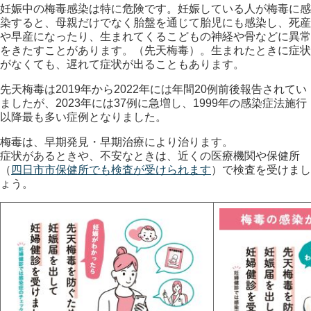
妊娠中の梅毒感染は特に危険です。妊娠している人が梅毒に感
染すると、母親だけでなく胎盤を通じて胎児にも感染し、死産
や早産になったり、生まれてくるこどもの神経や骨などに異常
をきたすことがあります。（先天梅毒）。生まれたときに症状
がなくても、遅れて症状が出ることもあります。
先天梅毒は2019年から2022年には年間20例前後報告されてい
ましたが、2023年には37例に急増し、1999年の感染症法施行
以降最も多い症例となりました。
梅毒は、早期発見・早期治療により治ります。
症状があるときや、不安なときは、近くの医療機関や保健所
（
四日市市保健所でも検査が受けられます
）で検査を受けまし
ょう。