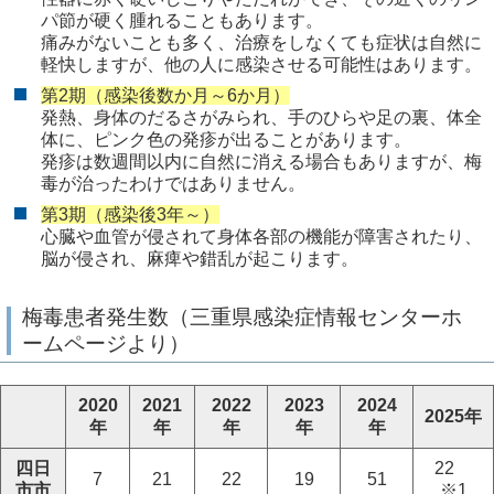
パ節が硬く腫れることもあります。
痛みがないことも多く、治療をしなくても症状は自然に
軽快しますが、他の人に感染させる可能性はあります。
第2期（感染後数か月～6か月）
発熱、身体のだるさがみられ、手のひらや足の裏、体全
体に、ピンク色の発疹が出ることがあります。
発疹は数週間以内に自然に消える場合もありますが、梅
毒が治ったわけではありません。
第3期（感染後3年～）
心臓や血管が侵されて身体各部の機能が障害されたり、
脳が侵され、麻痺や錯乱が起こります。
梅毒患者発生数（三重県感染症情報センターホ
ームページより）
2020
2021
2022
2023
2024
2025年
年
年
年
年
年
四日
22
7
21
22
19
51
市市
※1