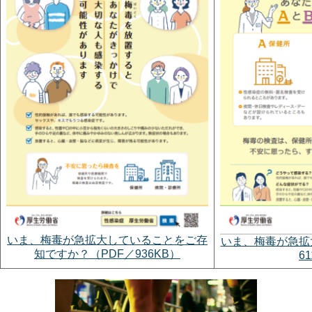
いま、梅毒が急拡大していることをご存
いま、梅毒が急拡
知ですか？（PDF／936KB）
6