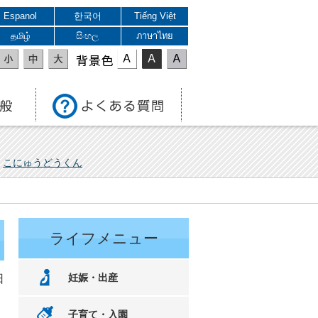
Espanol
한국어
Tiếng Việt
தமிழ்
සිංහල
ภาษาไทย
表示色
こにゅうどうくん
ライフメニュー
妊娠・出産
日
子育て・入園