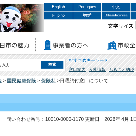
English
Portugues
中文
Filipino
नेपाली
Bahasa Indonesia
文字サイズ
おすすめキーワード
窓口案内
入札情報
ふるさと納税
金
>
国民健康保険
>
保険料
>日曜納付窓口について
問い合わせ番号：10010-0000-1170
更新日：2026年 4月 1