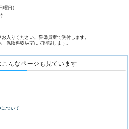
日曜日）
時
りお入りください。警備員室で受付します。
課 保険料収納室にて開設します。
はこんなページも見ています
免について