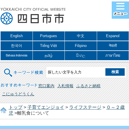
English
Portugues
中文
Espanol
한국어
Tiếng Việt
Filipino
नेपाली
தமிழ்
සිංහල
ภาษาไทย
Bahasa Indonesia
キーワード検索
おすすめキーワード
窓口案内
入札情報
ふるさと納税
こにゅうどうくん
トップ
>
子育てエンジョイ
>
ライフステージ
>
０～２歳
児
>離乳食について