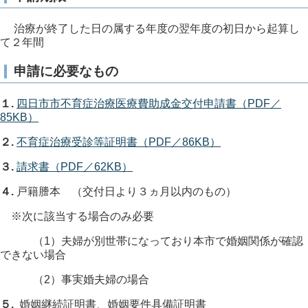
治療が終了した日の属する年度の翌年度の初日から起算し
て２年間
申請に必要なもの
１.
四日市市不育症治療医療費助成金交付申請書（PDF／
85KB）
２.
不育症治療受診等証明書（PDF／86KB）
３.
請求書（PDF／62KB）
４.
戸籍謄本
（交付日より３ヵ月以内のもの）
※次に該当する場合のみ必要
（1）夫婦が別世帯になっており本市で婚姻関係が確認
できない場合
（2）事実婚夫婦の場合
５.
婚姻継続証明書、婚姻要件具備証明書