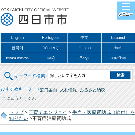
English
Portugues
中文
Espanol
한국어
Tiếng Việt
Filipino
नेपाली
தமிழ்
සිංහල
ภาษาไทย
Bahasa Indonesia
キーワード検索
おすすめキーワード
窓口案内
入札情報
ふるさと納税
こにゅうどうくん
トップ
>
子育てエンジョイ
>
手当・医療費助成（給付）を
知りたい
>不育症治療費助成