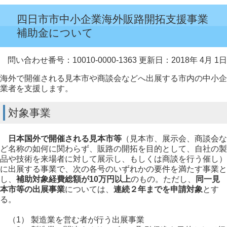
四日市市中小企業海外販路開拓支援事業
補助金について
問い合わせ番号：10010-0000-1363
更新日：2018年 4月 1日
海外で開催される見本市や商談会などへ出展する市内の中小企
業者を支援します。
対象事業
日本国外で開催される見本市等
（見本市、展示会、商談会な
ど名称の如何に関わらず、販路の開拓を目的として、自社の製
品や技術を来場者に対して展示し、もしくは商談を行う催し）
に出展する事業で、次の各号のいずれかの要件を満たす事業と
し、
補助対象経費総額が10万円以上
のもの。ただし、
同一見
本市等の出展事業
については、
連続２年までを申請対象
とす
る。
（1） 製造業を営む者が行う出展事業