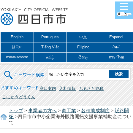
English
Portugues
中文
Espanol
한국어
Tiếng Việt
Filipino
नेपाली
தமிழ்
සිංහල
ภาษาไทย
Bahasa Indonesia
キーワード検索
おすすめキーワード
窓口案内
入札情報
ふるさと納税
こにゅうどうくん
トップ
>
事業者の方へ
>
商工業
>
各種助成制度
>
販路開
拓
>四日市市中小企業海外販路開拓支援事業補助金につい
て