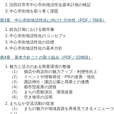
旧四日市市中心市街地活性化基本計画の検証
中心市街地を取り巻く課題
第3章 中心市街地活性化に向けた方向性（PDF／76KB）
総合計画における都市像
中心市街地活性化のコンセプト
中心市街地活性化の目標
中心市街地活性化の基本方針
第4章 基本方針ごとの取り組み（PDF／229KB）
魅力と活力のある商業環境の整備
（1） 個店や商店街の魅力アップ・利便性向上
（2） イベントや情報発信・PRの改善・強化
（3） 諏訪神社・諏訪公園と商業との連携
（4） 都市型産業の誘致
（5） まちの景観演出、環境改善
（6） 空き地等の活用
まちなか交流活動の促進
（1） まちの魅力や地域資源を再発見できるメニューづ
くり