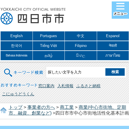
English
Portugues
中文
Espanol
한국어
Tiếng Việt
Filipino
नेपाली
தமிழ்
සිංහල
ภาษาไทย
Bahasa Indonesia
キーワード検索
おすすめキーワード
窓口案内
入札情報
ふるさと納税
こにゅうどうくん
トップ
>
事業者の方へ
>
商工業
>
商業(中心市街地、定期
市、融資、創業など)
>四日市市中心市街地活性化基本計画