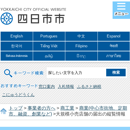
English
Portugues
中文
Espanol
한국어
Tiếng Việt
Filipino
नेपाली
தமிழ்
සිංහල
ภาษาไทย
Bahasa Indonesia
キーワード検索
おすすめキーワード
窓口案内
入札情報
ふるさと納税
こにゅうどうくん
トップ
>
事業者の方へ
>
商工業
>
商業(中心市街地、定期
市、融資、創業など)
>大規模小売店舗の届出の縦覧情報