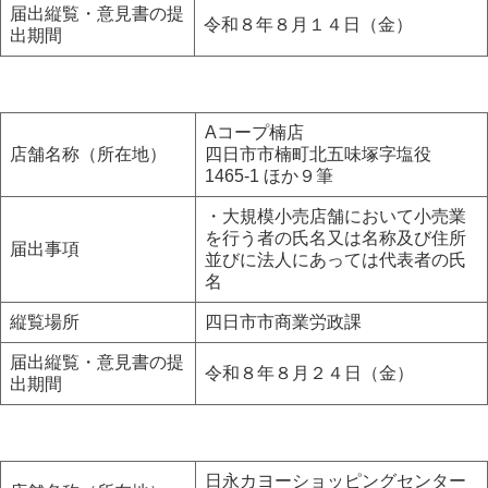
届出縦覧・意見書の提
令和８年８月１４日（金）
出期間
Aコープ楠店
店舗名称（所在地）
四日市市楠町北五味塚字塩役
1465-1 ほか９筆
・大規模小売店舗において小売業
を行う者の氏名又は名称及び住所
届出事項
並びに法人にあっては代表者の氏
名
縦覧場所
四日市市商業労政課
届出縦覧・意見書の提
令和８年８月２４日（金）
出期間
日永カヨーショッピングセンター