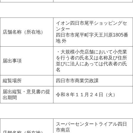
イオン四日市尾平ショッピングセ
ンター
店舗名称（所在地）
四日市市尾平町字天王川原1805番
地 外
・大規模小売店舗において小売業
を行う者の氏名又は名称及び住所
届出事項
並びに法人にあっては代表者の氏
名
縦覧場所
四日市市商業労政課
届出縦覧・意見書の提
令和８年１１月２４日（火）
出期間
スーパーセンタートライアル四日
市南店
店舗名称（所在地）